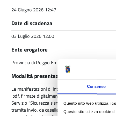
24 Giugno 2026 12:47
Date di scadenza
03 Luglio 2026 12:00
Ente erogatore
Provincia di Reggio Emilia
Modalità presentazione
Consenso
Le manifestazioni di interesse redatte sulla modulist
.pdf, firmate digitalmente dal legale rappresentante
Servizio “Sicurezza sismica, Edilizia e Programmazion
Questo sito web utilizza i c
tramite invio, da casella di posta certificata, al segue
Questo sito utilizza cookie di 