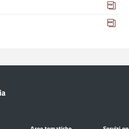
ia
Aree tematiche
Servizi on