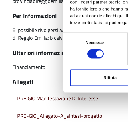
provinciadireggioemilia@cert.provincia.re.it
con i nostri partner tecnici c
ha fornito loro o che hanno ra
Per informazioni
ad alcuni cookie clicchi qui.
terze parti statistici può nega
E' possibile rivolgersi a: Servizio “Sicurezza sismica
Selezione
di Reggio Emilia: b.calvi@provincia.re.it, chiara.ferre
Necessari
del
consenso
Ulteriori informazioni
Finanziamento
Rifiuta
Allegati
PRE GIO Manifestazione Di Interesse
PRE-GIO_Allegato-A_sintesi-progetto