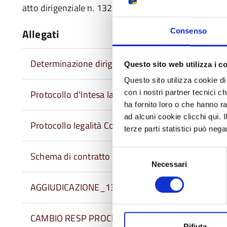
atto dirigenziale n. 132 del 19/03/2020
Allegati
Consenso
Determinazione dirigenziale inizio SUA
Questo sito web utilizza i c
Questo sito utilizza cookie di 
Protocollo d'Intesa lavoro nero
con i nostri partner tecnici c
ha fornito loro o che hanno ra
ad alcuni cookie clicchi qui.
Protocollo legalità Comune Correggio
terze parti statistici può nega
Selezione
Schema di contratto
Necessari
del
consenso
AGGIUDICAZIONE_132_2020.pdf
CAMBIO RESP PROCEDURA GARA_126_2020.pd
Rifiuta