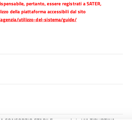
dispensabile, pertanto, essere registrati a SATER,
izzo della piattaforma accessibili dal sito
/agenzia/utilizzo-del-sistema/guide/
 CONSORZIO STABILE con sede in VIA TIBURTINA
1943430684. Ribasso Percentuale Offerto: 24,431%