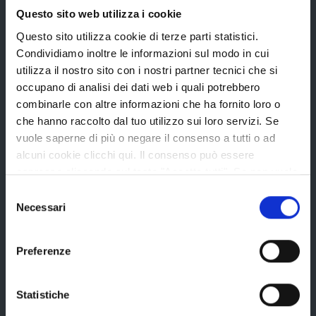
Questo sito web utilizza i cookie
Questo sito utilizza cookie di terze parti statistici.
Condividiamo inoltre le informazioni sul modo in cui
La Provincia
utilizza il nostro sito con i nostri partner tecnici che si
occupano di analisi dei dati web i quali potrebbero
combinarle con altre informazioni che ha fornito loro o
Organi di governo
che hanno raccolto dal tuo utilizzo sui loro servizi. Se
vuole saperne di più o negare il consenso a tutti o ad
Statuto e Regolamenti
alcuni cookie clicchi qui. Il consenso può essere
Amministrazione Trasparente
espresso cliccando sul tasto "Accetta tutti". Se non vuole
i cookie di terze parti statistici può negare il consenso sul
Uffici e orari
Selezione
tasto "Rifiuta".
Necessari
del
Storia della Provincia
consenso
Edifici e Parchi
Preferenze
Elezioni
Statistiche