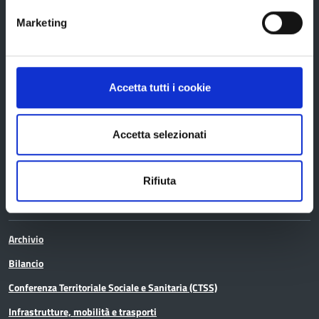
Bandi e avvisi
Marketing
Bandi di gara
Avvisi pubblici
Accetta tutti i cookie
Concorsi e selezioni
In scadenza
Accetta selezionati
Rifiuta
Aree tematiche
Archivio
Bilancio
Conferenza Territoriale Sociale e Sanitaria (CTSS)
Infrastrutture, mobilità e trasporti