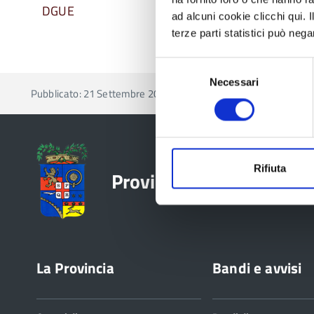
DGUE
ad alcuni cookie clicchi qui.
terze parti statistici può nega
Selezione
Necessari
del
Pubblicato: 21 Settembre 2022
—
Ultima modifica: 26 Se
consenso
Rifiuta
Provincia di Reggio Emil
La Provincia
Bandi e avvisi