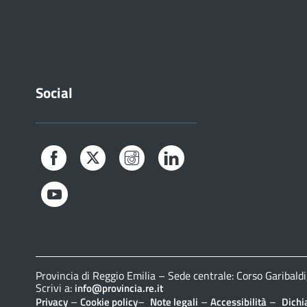
Social
Facebook
Twitter
Instagram
LinkedIn
YouTube
Provincia di Reggio Emilia – Sede centrale: Corso Gariba
Scrivi a:
info@provincia.re.it
–
–
–
–
Privacy
Cookie policy
Note legali
Accessibilità
Dichi