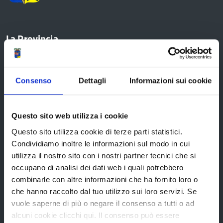
La Provincia
Organi di governo
Consenso
Dettagli
Informazioni sui cookie
Statuto e Regolamenti
Amministrazione Trasparente
Questo sito web utilizza i cookie
Uffici e orari
Questo sito utilizza cookie di terze parti statistici.
Storia della Provincia
Condividiamo inoltre le informazioni sul modo in cui
utilizza il nostro sito con i nostri partner tecnici che si
Edifici e Parchi
occupano di analisi dei dati web i quali potrebbero
Elezioni
combinarle con altre informazioni che ha fornito loro o
che hanno raccolto dal tuo utilizzo sui loro servizi. Se
vuole saperne di più o negare il consenso a tutti o ad
Bandi e avvisi
alcuni cookie clicchi qui. Il consenso può essere