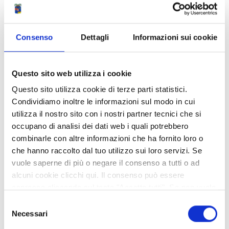
Det agg def non effic e verbale di gara.pdf
Esito_Lavori D'Arzo.pdf
Consenso
Dettagli
Informazioni sui cookie
Provv RIAFFIDAMENTO RUP.pdf
Questo sito web utilizza i cookie
Questo sito utilizza cookie di terze parti statistici.
Condividi
Condividiamo inoltre le informazioni sul modo in cui
utilizza il nostro sito con i nostri partner tecnici che si
occupano di analisi dei dati web i quali potrebbero
Struttura di riferimento
combinarle con altre informazioni che ha fornito loro o
che hanno raccolto dal tuo utilizzo sui loro servizi. Se
vuole saperne di più o negare il consenso a tutti o ad
SERVIZIO UNITA' AMMINISTRATIVA SPECIALE
alcuni cookie clicchi qui. Il consenso può essere
PER IL PNRR E GLI INVESTIMENTI
espresso cliccando sul tasto "Accetta tutti". Se non vuole
i cookie di terze parti statistici può negare il consenso sul
U.O. PROCEDURE DI GARA E CONTRATTI ASSICURATIVI
Selezione
tasto "Rifiuta".
Necessari
del
consenso