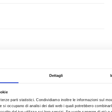
ovani Costruzioni Stradali di Matteo Mantovani, con
armirolo (MN), CF MNTMTT80R21E897M/ PI
dirigenziale n. 499 del 1/06/2023 allegata
Dettagli
ookie
terze parti statistici. Condividiamo inoltre le informazioni sul modo
he si occupano di analisi dei dati web i quali potrebbero combinar
ccolto dal tuo utilizzo sui loro servizi. Se vuole saperne di più o 