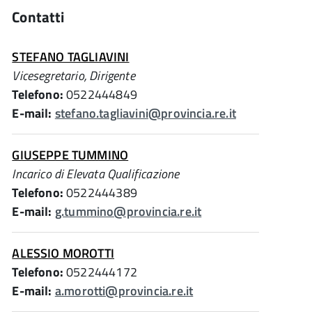
Contatti
STEFANO TAGLIAVINI
Vicesegretario, Dirigente
Telefono:
0522444849
E-mail:
stefano.tagliavini@provincia.re.it
GIUSEPPE TUMMINO
Incarico di Elevata Qualificazione
Telefono:
0522444389
E-mail:
g.tummino@provincia.re.it
ALESSIO MOROTTI
Telefono:
0522444172
E-mail:
a.morotti@provincia.re.it