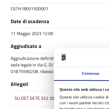
C67H18001500001
Date di scadenza
11 Maggio 2023 12:00
Aggiudicato a
Aggiudicazione definitiva non efficace impresa Mant
sede legale in Via G. Di Vittorio n.18/A, 46045 M
01875590208. ribasso offerto 8,43% determinazione 
Consenso
Allegati
Questo sito web utilizza i c
SU DET DETE 332 2023 04 18
Questo sito utilizza cookie di 
con i nostri partner tecnici c
ha fornito loro o che hanno ra