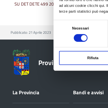
SU DET DETE 499 2023
ad alcuni cookie clicchi qui.
terze parti statistici può nega
Selezione
Necessari
del
Pubblicato: 21 Aprile 2023
—
Ultima modifica: 15 Marzo 
consenso
Rifiuta
Provincia di Reggio Emil
La Provincia
Bandi e avvisi