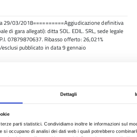
 data 29/03/2018==========Aggiudicazione definitiva
le di gara allegati): ditta SOL. EDIL. SRL, sede legale
./P.I. 07879870637. Ribasso offerto: 26,021%
clusi pubblicato in data 9 gennaio
Dettagli
f
ookie
terze parti statistici. Condividiamo inoltre le informazioni sul modo
he si occupano di analisi dei dati web i quali potrebbero combinar