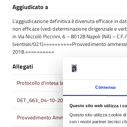
Aggiudicato a
L’aggiudicazione definitiva è divenuta efficace in
non efficace (vedi determinazione dirigenziale e verba
in Via Niccolò Piccinni, 6 – 80128 Napoli (NA) – C.F
(ventisei/021)==========Provvedimento ammessi/es
2018.==========
Allegati
Protocollo d'intesa lavoro nero.pdf
Consenso
DET_663_04-10-2017_determina a contrarre.pd
Questo sito web utilizza i c
Questo sito utilizza cookie di 
Provvedimento Ammessi Esclusi 4_2018.pdf
con i nostri partner tecnici c