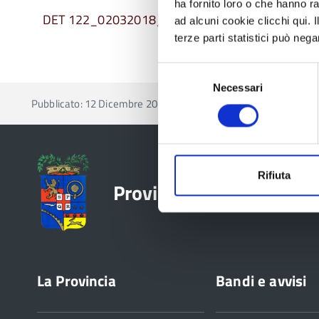
ha fornito loro o che hanno ra
DET 122_02032018_aggiud def non efficace.pdf
ad alcuni cookie clicchi qui.
terze parti statistici può nega
Selezione
Necessari
del
Pubblicato: 12 Dicembre 2017
—
Ultima modifica: 29 Ma
consenso
Rifiuta
Provincia di Reggio Emil
La Provincia
Bandi e avvisi