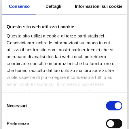
Lombardia, 7 - 42124 Reggio Emilia (RE) – C.F./P.I.
Consenso
Dettagli
Informazioni sui cookie
00474840352, AR/S ARCHEOSISTEMI SOCIETA'
COOPERATIVA (mandante), con sede legale in Via Nove
Martiri, 11/a - 42124 Reggio Emilia (RE) – C.F./P.I.
Questo sito web utilizza i cookie
01249610351 e Ing. SILVIA MERZI (mandante), con sede
legale in Via Sancti Spiritus, 31 – 42017 Novellara (RE) –
Questo sito utilizza cookie di terze parti statistici.
C.F. MRZSLV94L50D037E – P.I. 02956620351, quale
Condividiamo inoltre le informazioni sul modo in cui
concorrente che ha conseguito il maggior punteggio
utilizza il nostro sito con i nostri partner tecnici che si
complessivo, pari a 93,23 punti su 100.
occupano di analisi dei dati web i quali potrebbero
combinarle con altre informazioni che ha fornito loro o
Allegati
che hanno raccolto dal tuo utilizzo sui loro servizi. Se
vuole saperne di più o negare il consenso a tutti o ad
alcuni cookie clicchi qui. Il consenso può essere
Esito DL CSE Palestra Motti
espresso cliccando sul tasto "Accetta tutti". Se non vuole
i cookie di terze parti statistici può negare il consenso sul
Selezione
NOMINA COMMISSIONE 676 2023
tasto "Rifiuta".
Necessari
del
consenso
Condividi
Preferenze