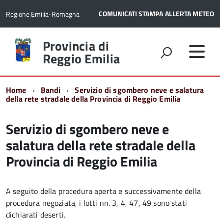
COMUNICATI STAMPA
ALLERTA METEO
Regione Emilia-Romagna
Torna
Provincia di
alla
Reggio Emilia
home
page
Home
Bandi
Servizio di sgombero neve e salatura
della rete stradale della Provincia di Reggio Emilia
Servizio di sgombero neve e
salatura della rete stradale della
Provincia di Reggio Emilia
A seguito della procedura aperta e successivamente della
procedura negoziata, i lotti nn. 3, 4, 47, 49 sono stati
dichiarati deserti.