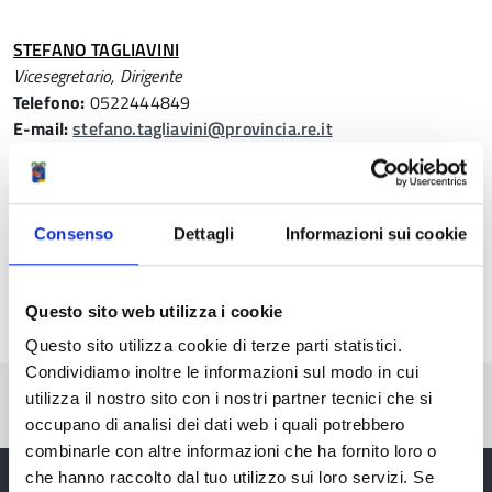
STEFANO TAGLIAVINI
Vicesegretario, Dirigente
Telefono:
0522444849
E-mail:
stefano.tagliavini@provincia.re.it
ALESSIO MOROTTI
Telefono:
0522444172
Consenso
Dettagli
Informazioni sui cookie
E-mail:
a.morotti@provincia.re.it
Questo sito web utilizza i cookie
Questo sito utilizza cookie di terze parti statistici.
Condividiamo inoltre le informazioni sul modo in cui
Pubblicato: 02 Dicembre 2022
—
utilizza il nostro sito con i nostri partner tecnici che si
Ultima modifica: 28 Dicembre 2022
occupano di analisi dei dati web i quali potrebbero
combinarle con altre informazioni che ha fornito loro o
che hanno raccolto dal tuo utilizzo sui loro servizi. Se