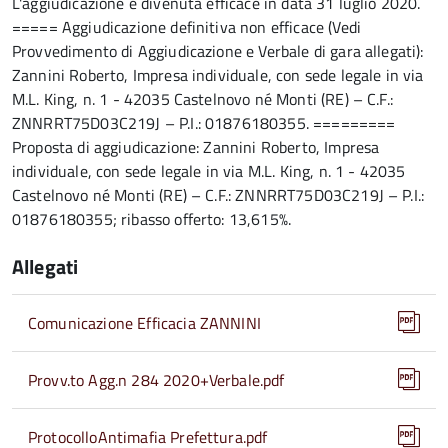
L'aggiudicazione è divenuta efficace in data 31 luglio 2020.
===== Aggiudicazione definitiva non efficace (Vedi
Provvedimento di Aggiudicazione e Verbale di gara allegati):
Zannini Roberto, Impresa individuale, con sede legale in via
M.L. King, n. 1 - 42035 Castelnovo né Monti (RE) – C.F.:
ZNNRRT75D03C219J – P.I.: 01876180355. =========
Proposta di aggiudicazione: Zannini Roberto, Impresa
individuale, con sede legale in via M.L. King, n. 1 - 42035
Castelnovo né Monti (RE) – C.F.: ZNNRRT75D03C219J – P.I.:
01876180355; ribasso offerto: 13,615%.
Allegati
Comunicazione Efficacia ZANNINI
Provv.to Agg.n 284 2020+Verbale.pdf
ProtocolloAntimafia Prefettura.pdf