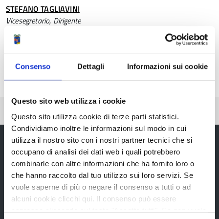
STEFANO TAGLIAVINI
Vicesegretario, Dirigente
Telefono:
0522444849
E-mail:
stefano.tagliavini@provincia.re.it
Consenso
Dettagli
Informazioni sui cookie
Questo sito web utilizza i cookie
Pubblicato: 17 Luglio 2020
—
Ultima modifica: 20 Agosto 2020
Questo sito utilizza cookie di terze parti statistici.
Condividiamo inoltre le informazioni sul modo in cui
utilizza il nostro sito con i nostri partner tecnici che si
occupano di analisi dei dati web i quali potrebbero
combinarle con altre informazioni che ha fornito loro o
Provincia di Reggio Emilia
che hanno raccolto dal tuo utilizzo sui loro servizi. Se
vuole saperne di più o negare il consenso a tutti o ad
alcuni cookie clicchi qui. Il consenso può essere
espresso cliccando sul tasto "Accetta tutti". Se non vuole