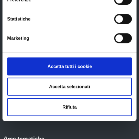
Uffici e orari
Storia della Provincia
Statistiche
Edifici e Parchi
Elezioni
Marketing
Bandi e avvisi
Accetta tutti i cookie
Bandi di gara
Accetta selezionati
Avvisi pubblici
Concorsi e selezioni
Rifiuta
In scadenza
Aree tematiche