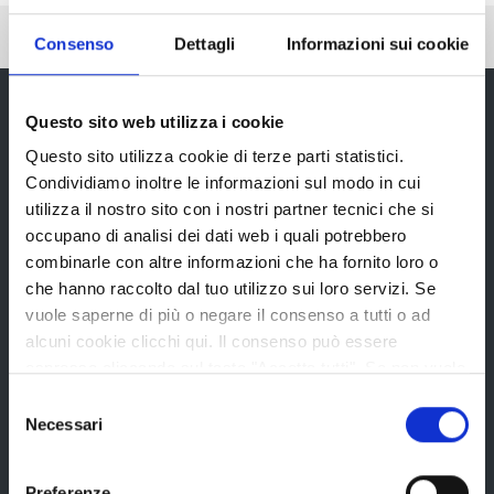
Pubblicato: 12 Ottobre 2018
Consenso
Dettagli
Informazioni sui cookie
Questo sito web utilizza i cookie
Questo sito utilizza cookie di terze parti statistici.
Provincia di Reggio Emilia
Condividiamo inoltre le informazioni sul modo in cui
utilizza il nostro sito con i nostri partner tecnici che si
occupano di analisi dei dati web i quali potrebbero
combinarle con altre informazioni che ha fornito loro o
che hanno raccolto dal tuo utilizzo sui loro servizi. Se
La Provincia
vuole saperne di più o negare il consenso a tutti o ad
alcuni cookie clicchi qui. Il consenso può essere
espresso cliccando sul tasto "Accetta tutti". Se non vuole
Organi di governo
i cookie di terze parti statistici può negare il consenso sul
Selezione
tasto "Rifiuta".
Statuto e Regolamenti
Necessari
del
consenso
Amministrazione Trasparente
Preferenze