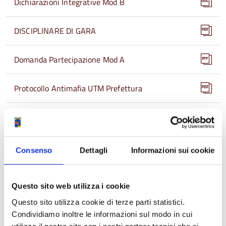
Dichiarazioni Integrative Mod B
DISCIPLINARE DI GARA
Domanda Partecipazione Mod A
Protocollo Antimafia UTM Prefettura
REQUISITI DI PARTECIPAZIONE
INDIZIONE GARA DETE 612 2022
Consenso
Dettagli
Informazioni sui cookie
FAQ PUG UTM
Questo sito web utilizza i cookie
NOMINA COMMISSIONE 25 2023
Questo sito utilizza cookie di terze parti statistici.
Condividiamo inoltre le informazioni sul modo in cui