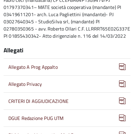
Fabio Ceci (mandataria) CF CCEFBA64P13G947V/P.I
01797370341– MATE società cooperativa (mandante) PI
03419611201- arch. Luca Pagliettini (mandante)- P.I
03027640345 - StudioSilva srl, (mandante) PI
02780350365 - avv. Roberto Ollari C.F. LLRRRT65E02G337E
PI 01855430342- Atto dirigenziale n. 116 del 14/03/2022
Allegati
Allegato A Prog Appalto
Allegato Privacy
CRITERI DI AGGIUDICAZIONE
DGUE Redazione PUG UTM