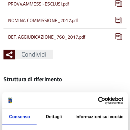
PROVV.AMMESSI-ESCLUSI.pdf
NOMINA COMMISSIONE_2017.pdf
DET. AGGIUDICAZIONE_768_2017.pdf
Condividi
Struttura di riferimento
SERVIZIO UNITA' AMMINISTRATIVA SPECIALE
PER IL PNRR E GLI INVESTIMENTI
U.O. PROCEDURE DI GARA E CONTRATTI ASSICURATIVI
Consenso
Dettagli
Informazioni sui cookie