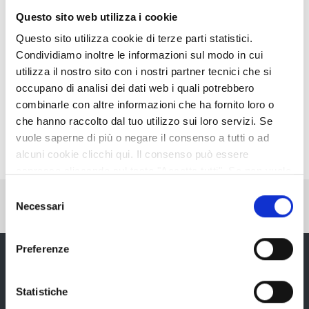
Persona referente
Questo sito web utilizza i cookie
Questo sito utilizza cookie di terze parti statistici.
DONATELLA OLIVA
Condividiamo inoltre le informazioni sul modo in cui
Responsabile Unità Operativa
utilizza il nostro sito con i nostri partner tecnici che si
Telefono:
0522444149
occupano di analisi dei dati web i quali potrebbero
E-mail:
d.oliva@provincia.re.it
combinarle con altre informazioni che ha fornito loro o
che hanno raccolto dal tuo utilizzo sui loro servizi. Se
vuole saperne di più o negare il consenso a tutti o ad
alcuni cookie clicchi qui. Il consenso può essere
espresso cliccando sul tasto "Accetta tutti". Se non vuole
i cookie di terze parti statistici può negare il consenso sul
Selezione
Pubblicato: 22 Giugno 2017
—
tasto "Rifiuta".
Necessari
del
Ultima modifica: 29 Dicembre 2017
consenso
Preferenze
Statistiche
Provincia di Reggio Emilia