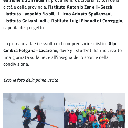
edizione a 22 studenti
, provenienti da diversi istituti della
città e della provincia: l’
Istituto Antonio Zanelli–Secchi
,
l’
Istituto Leopoldo Nobili
, il
Liceo Ariosto Spallanzani
,
l’
Istituto Galvani Iodi
e l’
Istituto Luigi Einaudi di Correggio
,
capofila del progetto.
La prima uscita si è svolta nel comprensorio sciistico
Alpe
Cimbra Folgaria–Lavarone
, dove gli studenti hanno vissuto
una giornata sulla neve all’insegna dello sport e della
condivisione.
Ecco le foto della prima uscita