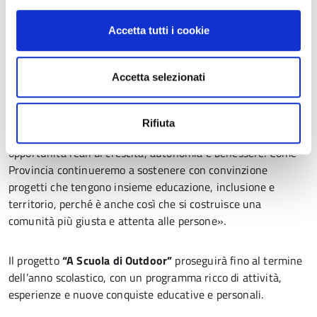
L’attività motoria in ambiente naturale diventa uno
strumento educativo potente, perché permette a ciascun
Accetta tutti i cookie
ragazzo e ragazza di mettersi in gioco secondo le proprie
possibilità, valorizzando competenze che spesso restano
invisibili nella quotidianità scolastica. Il fatto che quest’anno
Accetta selezionati
il numero degli studenti con abilità diverse coinvolti sia
raddoppiato – prosegue Bedogni – ci dice che questa strada
è quella giusta: una scuola che lavora in rete, insieme agli
Rifiuta
enti, alle associazioni e agli insegnanti, per offrire
opportunità reali di crescita, autonomia e benessere. Come
Provincia continueremo a sostenere con convinzione
progetti che tengono insieme educazione, inclusione e
territorio, perché è anche così che si costruisce una
comunità più giusta e attenta alle persone».
Il progetto
“A Scuola di Outdoor”
proseguirà fino al termine
dell’anno scolastico, con un programma ricco di attività,
esperienze e nuove conquiste educative e personali.