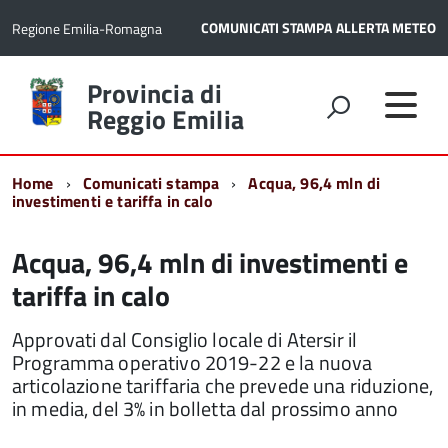
COMUNICATI STAMPA
ALLERTA METEO
Regione Emilia-Romagna
Torna
Provincia di
alla
Reggio Emilia
home
page
Home
Comunicati stampa
Acqua, 96,4 mln di
investimenti e tariffa in calo
Acqua, 96,4 mln di investimenti e
tariffa in calo
Approvati dal Consiglio locale di Atersir il
Programma operativo 2019-22 e la nuova
articolazione tariffaria che prevede una riduzione,
in media, del 3% in bolletta dal prossimo anno