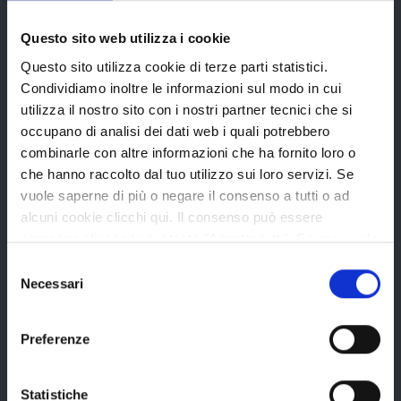
Provincia di Reggio Emilia
Questo sito web utilizza i cookie
Questo sito utilizza cookie di terze parti statistici.
Condividiamo inoltre le informazioni sul modo in cui
utilizza il nostro sito con i nostri partner tecnici che si
La Provincia
occupano di analisi dei dati web i quali potrebbero
combinarle con altre informazioni che ha fornito loro o
che hanno raccolto dal tuo utilizzo sui loro servizi. Se
Organi di governo
vuole saperne di più o negare il consenso a tutti o ad
alcuni cookie clicchi qui. Il consenso può essere
Statuto e Regolamenti
espresso cliccando sul tasto "Accetta tutti". Se non vuole
Amministrazione Trasparente
i cookie di terze parti statistici può negare il consenso sul
Selezione
tasto "Rifiuta".
Uffici e orari
Necessari
del
consenso
Storia della Provincia
Preferenze
Edifici e Parchi
Elezioni
Statistiche