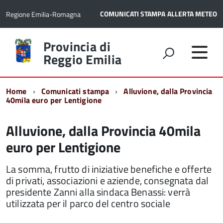
COMUNICATI STAMPA
ALLERTA METEO
Regione Emilia-Romagna
Torna
Provincia di
alla
Reggio Emilia
home
page
Home
Comunicati stampa
Alluvione, dalla Provincia
40mila euro per Lentigione
Alluvione, dalla Provincia 40mila
euro per Lentigione
La somma, frutto di iniziative benefiche e offerte
di privati, associazioni e aziende, consegnata dal
presidente Zanni alla sindaca Benassi: verrà
utilizzata per il parco del centro sociale