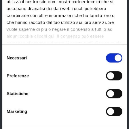
utilizza il nostro sito con i nostri partner tecnici che si
Statuto e Regolamenti
occupano di analisi dei dati web i quali potrebbero
Amministrazione Trasparente
combinarle con altre informazioni che ha fornito loro o
che hanno raccolto dal tuo utilizzo sui loro servizi. Se
Uffici e orari
vuole saperne di più o negare il consenso a tutti o ad
Storia della Provincia
alcuni cookie clicchi qui. Il consenso può essere
espresso cliccando sul tasto "Accetta tutti". Se non vuole
Edifici e Parchi
i cookie di terze parti statistici può negare il consenso sul
Selezione
Elezioni
tasto "Rifiuta".
Necessari
del
consenso
Preferenze
Bandi e avvisi
Statistiche
Bandi di gara
Avvisi pubblici
Marketing
Concorsi e selezioni
In scadenza