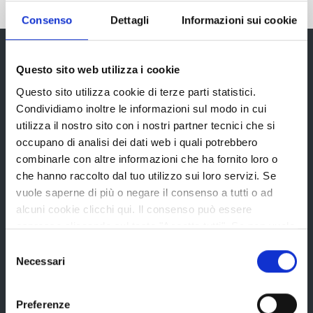
Pubblicato: 11 Agosto 2016
—
Ultima modifica: 22 Agosto 2016
Consenso
Dettagli
Informazioni sui cookie
Questo sito web utilizza i cookie
Provincia di Reggio Emilia
Questo sito utilizza cookie di terze parti statistici.
Condividiamo inoltre le informazioni sul modo in cui
utilizza il nostro sito con i nostri partner tecnici che si
occupano di analisi dei dati web i quali potrebbero
combinarle con altre informazioni che ha fornito loro o
che hanno raccolto dal tuo utilizzo sui loro servizi. Se
La Provincia
vuole saperne di più o negare il consenso a tutti o ad
alcuni cookie clicchi qui. Il consenso può essere
espresso cliccando sul tasto "Accetta tutti". Se non vuole
Organi di governo
i cookie di terze parti statistici può negare il consenso sul
Selezione
Statuto e Regolamenti
tasto "Rifiuta".
Necessari
del
Amministrazione Trasparente
consenso
Uffici e orari
Preferenze