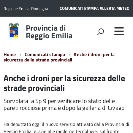
COMUNICATI STAMPA
ALLERTA METEO
Regione Emilia-Romagna
Torna
Provincia di
alla
Reggio Emilia
home
page
Home
Comunicati stampa
Anche i droni per la
sicurezza delle strade provinciali
Anche i droni per la sicurezza delle
strade provinciali
Sorvolata la Sp 9 per verificare lo stato delle
pareti rocciose prima e dopo la galleria di Civago
Ha debuttato oggi il nuovo servizio attivato dalla Provincia di
Reggio Emilia, grazie alle moderne tecnologie, sul fronte