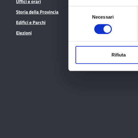
Uffici e orari
In scadenza
Selezione
Storia della Provincia
Necessari
del
Edifici e Parchi
consenso
Elezioni
Rifiuta