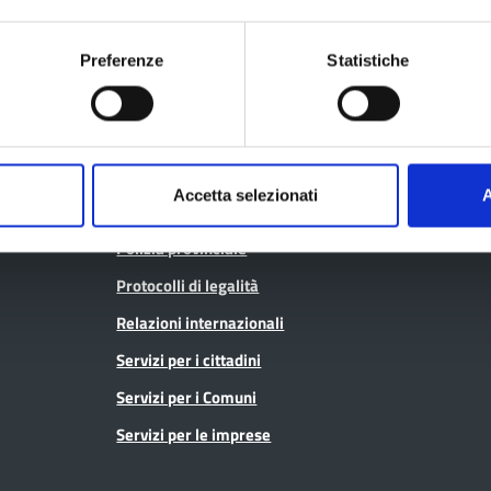
Consulta gli at
Infrastrutture, mobilità e trasporti
Geoportale ca
Istruzione
Preferenze
Statistiche
Lavoro per te
Noi Contro le Mafie
Open data
Osservatori e statistiche
Pagamenti
Pari opportunità
SPID - Lepida
Accetta selezionati
A
Pianificazione territoriale
Sportello Co
Polizia provinciale
Protocolli di legalità
Relazioni internazionali
Servizi per i cittadini
Servizi per i Comuni
Servizi per le imprese