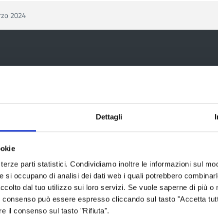
rzo 2024
ia
Dettagli
Aree tematiche
Servizi on
ookie
terze parti statistici. Condividiamo inoltre le informazioni sul modo
Archivio
Albo fornitori
he si occupano di analisi dei dati web i quali potrebbero combinar
Bilancio
Albo pretorio
ccolto dal tuo utilizzo sui loro servizi. Se vuole saperne di più o 
 Il consenso può essere espresso cliccando sul tasto "Accetta tutt
Conferenza Territoriale Sociale e
Consiglio Prov
re il consenso sul tasto "Rifiuta".
Sanitaria (CTSS)