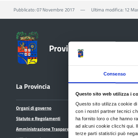
Pubblicato: 07 Novembre 2017
—
Ultima modifica: 12 Ma
Provincia di Reggio Emil
Consenso
La Provincia
Bandi e avvisi
Questo sito web utilizza i c
Questo sito utilizza cookie di 
Organi di governo
Bandi di gara
con i nostri partner tecnici c
Statuto e Regolamenti
Avvisi pubblici
ha fornito loro o che hanno ra
ad alcuni cookie clicchi qui.
Amministrazione Trasparente
Concorsi e selezioni
terze parti statistici può nega