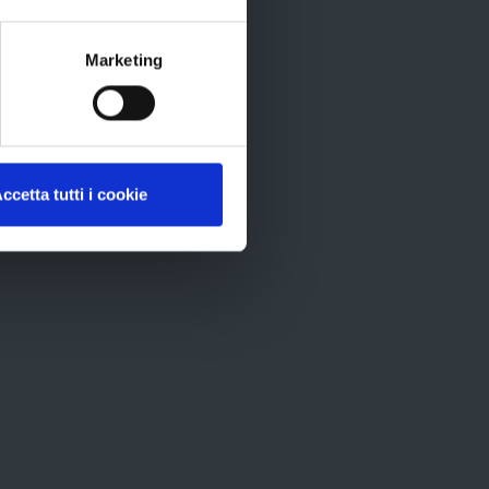
ti
rtografico
Marketing
ID
ccetta tutti i cookie
recom