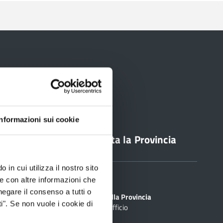
Informazioni sui cookie
line
Contatta la Provincia
 in cui utilizza il nostro sito
Sedi
le con altre informazioni che
PEC
negare il consenso a tutti o
Scrivi alla Provincia
i". Se non vuole i cookie di
Cerca Ufficio
inciale Online