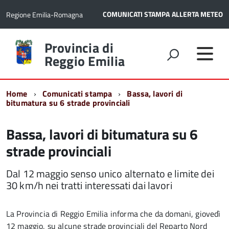
COMUNICATI STAMPA
ALLERTA METEO
Regione Emilia-Romagna
Torna
Provincia di
alla
Reggio Emilia
home
page
Home
Comunicati stampa
Bassa, lavori di
bitumatura su 6 strade provinciali
Bassa, lavori di bitumatura su 6
strade provinciali
Dal 12 maggio senso unico alternato e limite dei
30 km/h nei tratti interessati dai lavori
La Provincia di Reggio Emilia informa che da domani, giovedì
12 maggio, su alcune strade provinciali del Reparto Nord