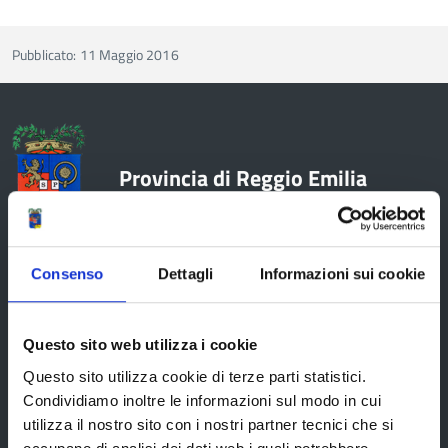
Pubblicato: 11 Maggio 2016
Provincia di Reggio Emilia
Consenso
Dettagli
Informazioni sui cookie
La Provincia
Questo sito web utilizza i cookie
Organi di governo
Questo sito utilizza cookie di terze parti statistici.
Condividiamo inoltre le informazioni sul modo in cui
Statuto e Regolamenti
utilizza il nostro sito con i nostri partner tecnici che si
Amministrazione Trasparente