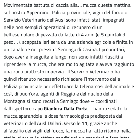
Movimentata battuta di caccia alla…mucca questa mattina
sul nostro Appennino. Polizia provinciale, vigili del fuoco o
Servizio Veterinario dell’Ausl sono infatti stati impegnati
nelle non semplici operazioni di recupero di un
bell’esemplare di pezzata da latte di 4 anni (e 5 quintali di
peso…), scappata ieri sera da una azienda agricola e finita in
un canalone nei pressi di Semiago di Casina. I proprietari,
dopo averla inseguita a lungo, non sono infatti riusciti a
riprendere la mucca, che era molto agitata e aveva raggiunto
una zona piuttosto impervia. Il Servizio Veterinario ha
quindi ritenuto necessario richiedere l’intervento della
Polizia provinciale per effettuare la telenarcosi dell’animale e
così, di buon’ora, agenti di Reggio e del nucleo della
Montagna si sono recati a Semiago dove – coordinati
dall’ispettore capo
Gianluca Dalla Porta
– hanno sedato la
mucca sparandole la dose farmacologica predisposta dal
veterinario dell’Ausl Dallari. Verso le 11, grazie anche
all’ausilio dei vigili del fuoco, la mucca ha fatto ritorno nella