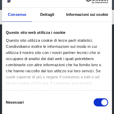
Consenso
Dettagli
Informazioni sui cookie
Pubblicato: 26 Gennaio 2016
Questo sito web utilizza i cookie
Questo sito utilizza cookie di terze parti statistici.
Provincia di Reggio Emilia
Condividiamo inoltre le informazioni sul modo in cui
utilizza il nostro sito con i nostri partner tecnici che si
occupano di analisi dei dati web i quali potrebbero
combinarle con altre informazioni che ha fornito loro o
che hanno raccolto dal tuo utilizzo sui loro servizi. Se
vuole saperne di più o negare il consenso a tutti o ad
La Provincia
alcuni cookie clicchi qui. Il consenso può essere
espresso cliccando sul tasto "Accetta tutti". Se non vuole
i cookie di terze parti statistici può negare il consenso sul
Selezione
Organi di governo
tasto "Rifiuta".
Necessari
del
Statuto e Regolamenti
consenso