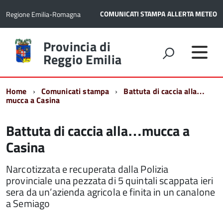
COMUNICATI STAMPA
ALLERTA METEO
Regione Emilia-Romagna
Torna
Provincia di
alla
Reggio Emilia
home
page
Home
Comunicati stampa
Battuta di caccia alla…
mucca a Casina
Battuta di caccia alla…mucca a
Casina
Narcotizzata e recuperata dalla Polizia
provinciale una pezzata di 5 quintali scappata ieri
sera da un’azienda agricola e finita in un canalone
a Semiago