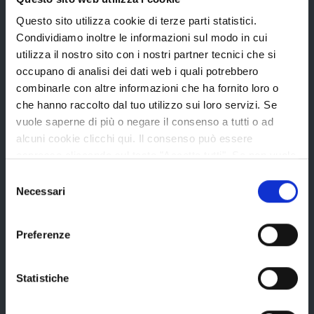
Questo sito utilizza cookie di terze parti statistici.
La Provincia
Condividiamo inoltre le informazioni sul modo in cui
utilizza il nostro sito con i nostri partner tecnici che si
occupano di analisi dei dati web i quali potrebbero
Organi di governo
combinarle con altre informazioni che ha fornito loro o
che hanno raccolto dal tuo utilizzo sui loro servizi. Se
Statuto e Regolamenti
vuole saperne di più o negare il consenso a tutti o ad
Amministrazione Trasparente
alcuni cookie clicchi qui. Il consenso può essere
espresso cliccando sul tasto "Accetta tutti". Se non vuole
Uffici e orari
i cookie di terze parti statistici può negare il consenso sul
Selezione
Storia della Provincia
tasto "Rifiuta".
Necessari
del
Edifici e Parchi
consenso
Elezioni
Preferenze
Statistiche
Bandi e avvisi