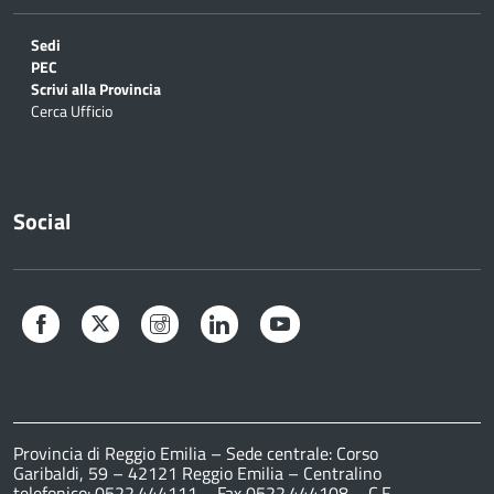
Sedi
PEC
Scrivi alla Provincia
Cerca Ufficio
Social
Facebook
Twitter
Instagram
LinkedIn
YouTube
Provincia di Reggio Emilia – Sede centrale: Corso
Garibaldi, 59 – 42121 Reggio Emilia – Centralino
telefonico: 0522.444111 – Fax 0522.444108 – C.F.