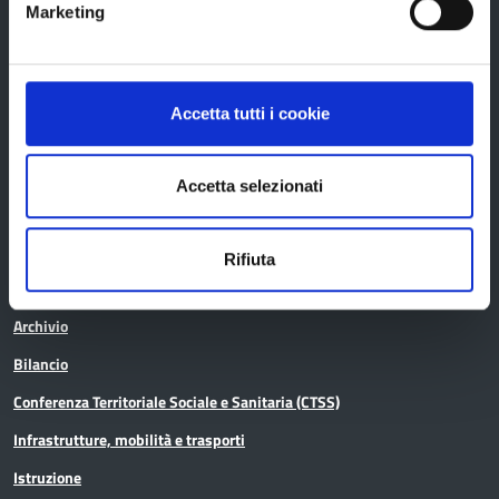
Marketing
Bandi di gara
Avvisi pubblici
Accetta tutti i cookie
Concorsi e selezioni
In scadenza
Accetta selezionati
Aree tematiche
Rifiuta
Archivio
Bilancio
Conferenza Territoriale Sociale e Sanitaria (CTSS)
Infrastrutture, mobilità e trasporti
Istruzione