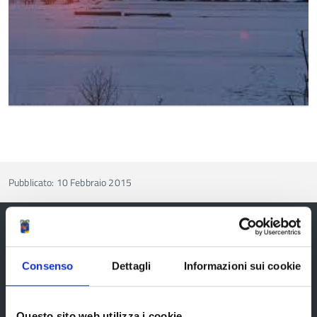
Pubblicato: 10 Febbraio 2015
Provincia di Reggio Emilia
Consenso
Dettagli
Informazioni sui cookie
Questo sito web utilizza i cookie