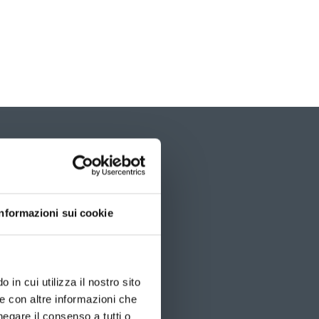
È
possibil
navigar
le
slide
utilizz
Informazioni sui cookie
i
tasti
freccia
 in cui utilizza il nostro sito
le con altre informazioni che
negare il consenso a tutti o