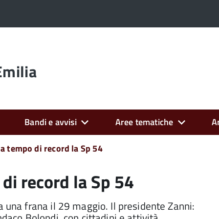
Emilia
Bandi e avvisi
Aree tematiche
A
 a tempo di record la Sp 54
di record la Sp 54
a una frana il 29 maggio. Il presidente Zanni:
daco Bolondi, con cittadini e attività