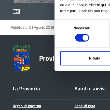
ad alcuni cookie clicchi qui.
terze parti statistici può nega
Selezione
Pubblicato: 01 Agosto 2019
Necessari
del
consenso
Provincia di Reggio Emil
Rifiuta
La Provincia
Bandi e avvisi
Organi di governo
Bandi di gara