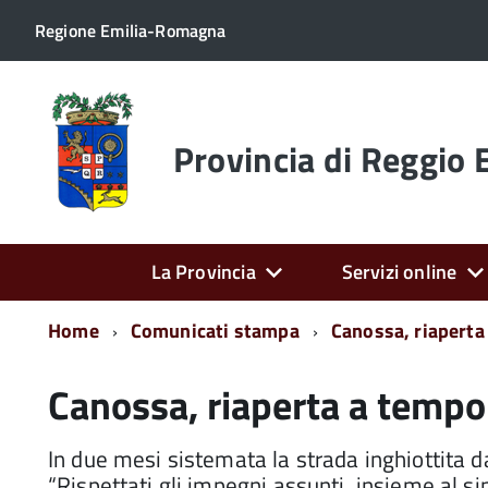
Regione Emilia-Romagna
Torna
alla
home
Provincia di Reggio 
page
La Provincia
Servizi online
Home
Comunicati stampa
Canossa, riaperta
Canossa, riaperta a tempo 
In due mesi sistemata la strada inghiottita d
“Rispettati gli impegni assunti, insieme al sin