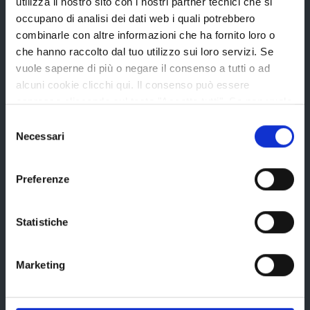
utilizza il nostro sito con i nostri partner tecnici che si
Statuto e Regolamenti
occupano di analisi dei dati web i quali potrebbero
Amministrazione Trasparente
combinarle con altre informazioni che ha fornito loro o
che hanno raccolto dal tuo utilizzo sui loro servizi. Se
Uffici e orari
vuole saperne di più o negare il consenso a tutti o ad
Storia della Provincia
alcuni cookie clicchi qui. Il consenso può essere
Edifici e Parchi
espresso cliccando sul tasto "Accetta tutti". Se non vuole
i cookie di terze parti statistici può negare il consenso sul
Selezione
Elezioni
tasto "Rifiuta".
Necessari
del
consenso
Bandi e avvisi
Preferenze
Statistiche
Bandi di gara
Avvisi pubblici
Marketing
Concorsi e selezioni
In scadenza