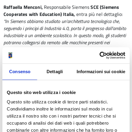
Raffaella Menconi,
Responsabile Siemens
SCE (Siemens
Cooperates with Education) Italia,
entra più nel dettaglio:
“In Siemens abbiamo studiato un’architettura tecnologica che,
seguendo i principi di Industria 4.0, porta il progresso dall’ambito
industriale a un ambiente scolastico. In questo modo, gli studenti
potranno collegarsi da remoto alle macchine presenti nei
laboratori, in modo performante e flessibile. I docenti, a loro volta,
potranno offrire una didattica tecnicamente più efficace, sia in
presenza che a distanza. Nel corso delle lezioni verranno
sviluppate competenze specifiche, legate ai concetti di
Consenso
Dettagli
Informazioni sui cookie
teleassistenza e telecontrollo
.
Questo sito web utilizza i cookie
La società
General Com,
con sede in Salvaterra di Casalgrande
(RE), nella persona di
Francesco Tosatti
, Field Technical Sales, ha
Questo sito utilizza cookie di terze parti statistici.
supportato l’installazione, la messa in servizio e la configurazione
Condividiamo inoltre le informazioni sul modo in cui
del sistema, ha inoltre provveduto alla formazione degli insegnanti
utilizza il nostro sito con i nostri partner tecnici che si
sul suo utilizzo e sulle future implementazioni. L’azienda inoltre ha
occupano di analisi dei dati web i quali potrebbero
realizzato il cablaggio delle apparecchiature Siemens presso il
combinarle con altre informazioni che ha fornito loro o