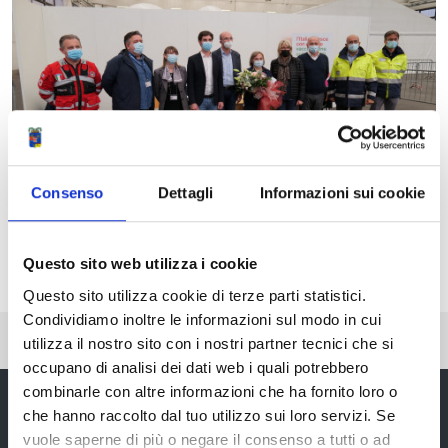
Consenso
Dettagli
Informazioni sui cookie
Questo sito web utilizza i cookie
Questo sito utilizza cookie di terze parti statistici.
Condividiamo inoltre le informazioni sul modo in cui
Pubblicato: 18 Ottobre 2021
—
Ultima modifica: 16 Aprile 2024
utilizza il nostro sito con i nostri partner tecnici che si
occupano di analisi dei dati web i quali potrebbero
combinarle con altre informazioni che ha fornito loro o
che hanno raccolto dal tuo utilizzo sui loro servizi. Se
vuole saperne di più o negare il consenso a tutti o ad