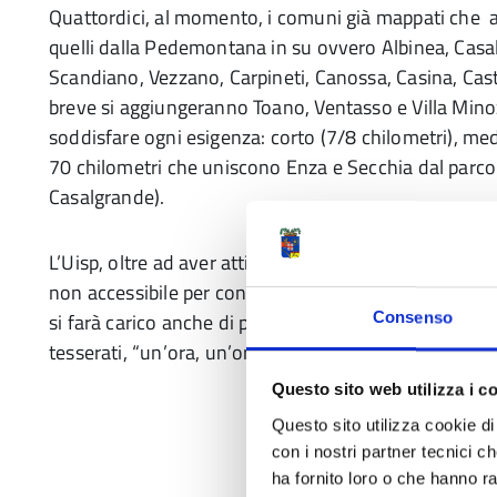
Quattordici, al momento, i comuni già mappati che a
quelli dalla Pedemontana in su ovvero Albinea, Casa
Scandiano, Vezzano, Carpineti, Canossa, Casina, Caste
breve si aggiungeranno Toano, Ventasso e Villa Minozzo
soddisfare ogni esigenza: corto (7/8 chilometri), med
70 chilometri che uniscono Enza e Secchia dal parco 
Casalgrande).
L’Uisp, oltre ad aver attivato il portale (già online, 
non accessibile per consentire il completamento del c
si farà carico anche di promuovere in ogni comune 
Consenso
tesserati, “un’ora, un’ora e mezza a ritmo turistico e
Questo sito web utilizza i c
Questo sito utilizza cookie di 
con i nostri partner tecnici c
ha fornito loro o che hanno ra