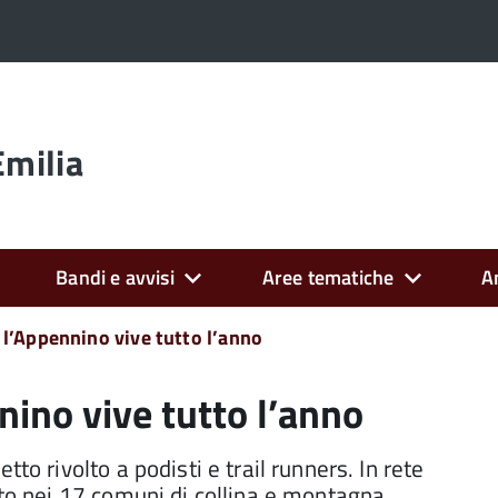
Emilia
Bandi e avvisi
Aree tematiche
A
l’Appennino vive tutto l’anno
ino vive tutto l’anno
to rivolto a podisti e trail runners. In rete
ato nei 17 comuni di collina e montagna