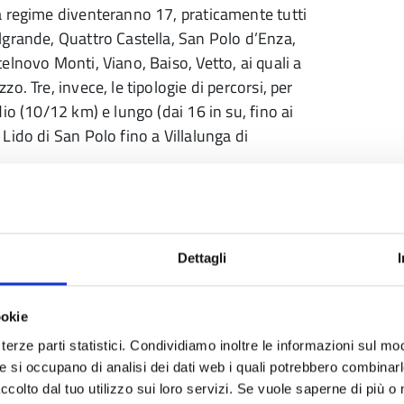
 regime diventeranno 17, praticamente tutti
lgrande, Quattro Castella, San Polo d’Enza,
lnovo Monti, Viano, Baiso, Vetto, ai quali a
. Tre, invece, le tipologie di percorsi, per
io (10/12 km) e lungo (dai 16 in su, fino ai
Lido di San Polo fino a Villalunga di
anche se nei prossimi giorni potrebbe essere
aricamento di tutte le mappe e di tutti i dati)
un tour mensili con accompagnatore per i
Dettagli
 non competitivo”.
ookie
terze parti statistici. Condividiamo inoltre le informazioni sul modo
he si occupano di analisi dei dati web i quali potrebbero combinar
ccolto dal tuo utilizzo sui loro servizi. Se vuole saperne di più o 