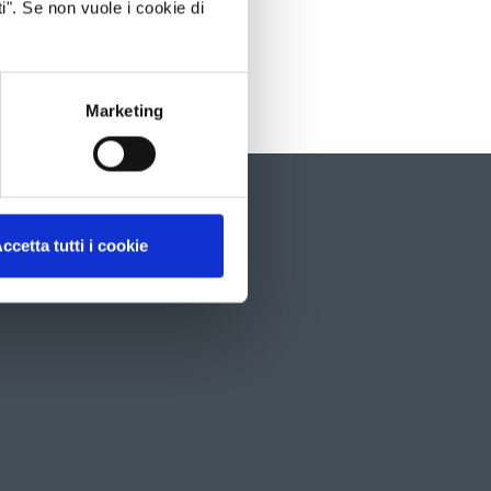
i". Se non vuole i cookie di
Marketing
È
possibil
navigar
ccetta tutti i cookie
le
slide
utilizz
i
tasti
freccia