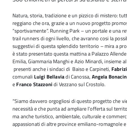
Natura, storia, tradizione e un pizzico di mistero: tu
reggiano che ora, grazie a un nuovo progetto promos
“sportivamente”. Running Park – un portale e una rete 
trail runners di ogni livello, che avranno cosi la possib
suggestivi di questa splendido territorio – mira a pr
è stato presentato questa mattina a Palazzo Allende 
Emilia, Giammaria Manghi e Azio Minardi, insieme al
presenti anche i sindaci di Baiso e Carpineti,
Fabrizi
comunali
Luigi Bellavia
di Canossa,
Angela Bonacin
e
Franco Stazzoni
di Vezzano sul Crostolo.
“Siamo davvero orgogliosi di questo progetto che vie
necessità e che punta ad ampliare l’offerta sul terri
ma anche turistico, ambientale, culturale e commerci
appassionati di altre province emiliano-romagnole e di