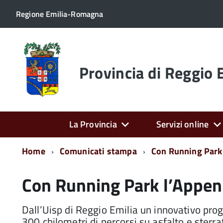
Regione Emilia-Romagna
Torna
alla
home
Provincia di Reggio 
page
La Provincia
Servizi online
Home
Comunicati stampa
Con Running Park 
Con Running Park l’Appenn
Dall’Uisp di Reggio Emilia un innovativo proget
300 chilometri di percorsi su asfalto e sterr