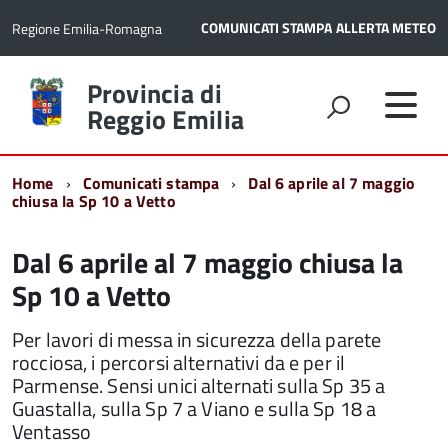
COMUNICATI STAMPA
ALLERTA METEO
Regione Emilia-Romagna
Torna
Provincia di
alla
Reggio Emilia
home
page
Home
Comunicati stampa
Dal 6 aprile al 7 maggio
chiusa la Sp 10 a Vetto
Dal 6 aprile al 7 maggio chiusa la
Sp 10 a Vetto
Per lavori di messa in sicurezza della parete
rocciosa, i percorsi alternativi da e per il
Parmense. Sensi unici alternati sulla Sp 35 a
Guastalla, sulla Sp 7 a Viano e sulla Sp 18 a
Ventasso