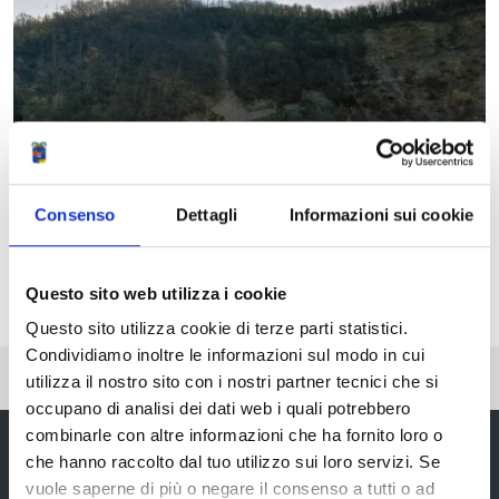
Consenso
Dettagli
Informazioni sui cookie
Questo sito web utilizza i cookie
Questo sito utilizza cookie di terze parti statistici.
Condividiamo inoltre le informazioni sul modo in cui
Pubblicato: 02 Aprile 2021
—
Ultima modifica: 04 Maggio 2021
utilizza il nostro sito con i nostri partner tecnici che si
occupano di analisi dei dati web i quali potrebbero
combinarle con altre informazioni che ha fornito loro o
che hanno raccolto dal tuo utilizzo sui loro servizi. Se
vuole saperne di più o negare il consenso a tutti o ad