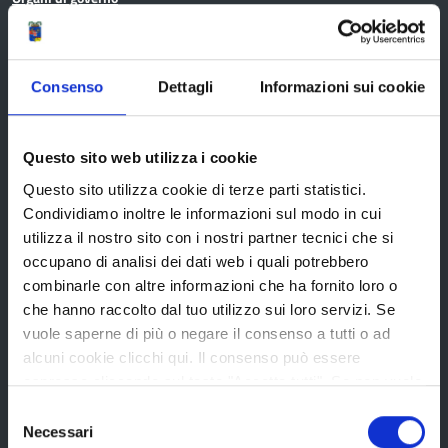
Statuto e Regolamenti
Amministrazione Trasparente
Consenso
Dettagli
Informazioni sui cookie
Uffici e orari
Storia della Provincia
Questo sito web utilizza i cookie
Edifici e Parchi
Questo sito utilizza cookie di terze parti statistici.
Elezioni
Condividiamo inoltre le informazioni sul modo in cui
utilizza il nostro sito con i nostri partner tecnici che si
occupano di analisi dei dati web i quali potrebbero
Bandi e avvisi
combinarle con altre informazioni che ha fornito loro o
che hanno raccolto dal tuo utilizzo sui loro servizi. Se
vuole saperne di più o negare il consenso a tutti o ad
Bandi di gara
alcuni cookie clicchi qui. Il consenso può essere
espresso cliccando sul tasto "Accetta tutti". Se non vuole
Avvisi pubblici
i cookie di terze parti statistici può negare il consenso sul
Selezione
Concorsi e selezioni
tasto "Rifiuta".
Necessari
del