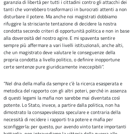
garanzia di libertà per tutti i cittadini contro gli attacchi dei
tanti che vorrebbero trasformarci in burocrati attenti a non
disturbare il potere. Ma anche noi magistrati dobbiamo
rifuggire la strisciante tentazione di decidere la nostra
condotta secondo criteri di opportunità politica e non in base
alla doverosità del nostro agire. E mi spaventa sentire
sempre più affermare a vari livelli istituzionali, anche alti,
che un magistrato deve valutare le conseguenze della
propria condotta a livello politico, o definire inopportune
certe sentenze pure giuridicamente ineccepibili”.
“Nel dna della mafia da sempre c’è la ricerca esasperata e
metodica del rapporto con gli altri poteri, perché in assenza
di questi legami la mafia non sarebbe mai diventata così
potente. Lo Stato, invece, a partire dalla politica, non ha
dimostrato la consapevolezza speculare e contraria della
necessità di recidere i rapporti tra potere e mafia per
sconfiggerla: per questo, pur avendo vinto tante importanti
battaglia, non intravediamo la vittoria della guerra alle