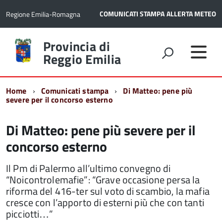
COMUNICATI STAMPA
ALLERTA METEO
Regione Emilia-Romagna
Torna
Provincia di
alla
Reggio Emilia
home
page
Home
Comunicati stampa
Di Matteo: pene più
severe per il concorso esterno
Di Matteo: pene più severe per il
concorso esterno
Il Pm di Palermo all’ultimo convegno di
“Noicontrolemafie”: “Grave occasione persa la
riforma del 416-ter sul voto di scambio, la mafia
cresce con l’apporto di esterni più che con tanti
picciotti…”