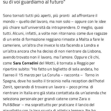
su di voi guardiamo al futuro"
Sono tornati tutti più aperti, più pronti ad affrontare il
mondo – quello del lavoro, ma non solo – oppure con le idee
più chiare sull’università da intraprendere. O meglio, quasi
tutti. Alcuni, infatti, a volte non ritornano: come due ragazze
di un ente di formazione reggiano rimaste a Malta a fare le
cameriere, un’altra che invece lo sta facendo a Londra e
un’altra ancora che ha deciso di non rientrare da Lisbona,
avendo trovato non il lavoro, ma l’amore. Oppure c’è chi,
come
Sara Corradini
del Motti, è tornata a Reggio per
ripartire subito: “Ho fatto un biglietto di sola andata, ho
l’aereo il 15 marzo per La Coruña – racconta – Torno in
Spagna, dove ho svolto il tirocinio nella reception dell’hotel
Zenit, sperando di trovare un lavoro – poco prima di
rientrare in Italia ero già stata contattata da un’azienda che
seleziona personale per grandi catene come Zara o
Pull&Bear – ma soprattutto per praticare il lancio del
giavellotto con la loro scuola di atletica leggera. Ne ho