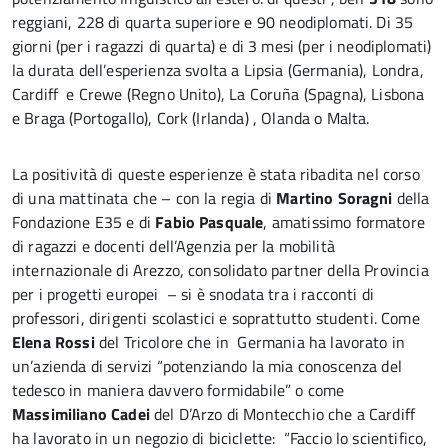
reggiani, 228 di quarta superiore e 90 neodiplomati. Di 35
giorni (per i ragazzi di quarta) e di 3 mesi (per i neodiplomati)
la durata dell’esperienza svolta a Lipsia (Germania), Londra,
Cardiff e Crewe (Regno Unito), La Coruña (Spagna), Lisbona
e Braga (Portogallo), Cork (Irlanda) , Olanda o Malta.
La positività di queste esperienze è stata ribadita nel corso
di una mattinata che – con la regia di
Martino Soragni
della
Fondazione E35 e di
Fabio Pasquale
, amatissimo formatore
di ragazzi e docenti dell’Agenzia per la mobilità
internazionale di Arezzo, consolidato partner della Provincia
per i progetti europei – si è snodata tra i racconti di
professori, dirigenti scolastici e soprattutto studenti. Come
Elena Rossi
del Tricolore che in Germania ha lavorato in
un’azienda di servizi “potenziando la mia conoscenza del
tedesco in maniera davvero formidabile” o come
Massimiliano Cadei
del D’Arzo di Montecchio che a Cardiff
ha lavorato in un negozio di biciclette: “Faccio lo scientifico,