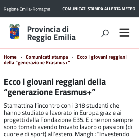
COMUNICATI STAMPA
ALLERTA METEO
Regione Emilia-Romagna
Torna
Provincia di
alla
Reggio Emilia
home
page
Home
Comunicati stampa
Ecco i giovani reggiani
della “generazione Erasmus+”
Ecco i giovani reggiani della
“generazione Erasmus+”
Stamattina l’incontro con i 318 studenti che
hanno studiato e lavorato in Europa grazie ai
progetti della Fondazione E35. E che non sempre
sono tornati avendo trovato lavoro o passioni (di
cuore e di sport) all’estero. Manghi: "Investendo