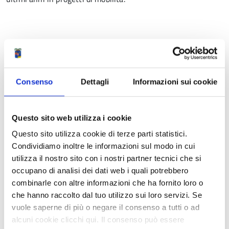
I quattro progetti.
Ben 437 gli studenti – 318 dei quali
reggiani, 228 di quarta superiore e 90 neodiplomati – che
nei mesi scorsi hanno svolto esperienze all’estero grazie ai
Consenso
Dettagli
Informazioni sui cookie
progetti Move4Trade, MechMob, Eat in Emilia e Movet 2.0.
Nel dettaglio, l’Istituto Scaruffi-Levi-Tricolore era capofila
del progetto sullo sviluppo competitivo e
Questo sito web utilizza i cookie
sull’internazionalizzazione delle imprese, mentre l’Itis Galileo
Questo sito utilizza cookie di terze parti statistici.
Galilei di Arezzo ha seguito il progetto sulla formazione in
Condividiamo inoltre le informazioni sul modo in cui
ambito meccanico e meccatronico; entrambi i percorsi sono
utilizza il nostro sito con i nostri partner tecnici che si
stati realizzati in collaborazione con Unindustria Reggio
occupano di analisi dei dati web i quali potrebbero
Emilia. Il Comune di Correggio era invece capofila di un
combinarle con altre informazioni che ha fornito loro o
progetto focalizzato sulla formazione di profili altamente
che hanno raccolto dal tuo utilizzo sui loro servizi. Se
specializzati in ambito agricolo e agroalimentare mentre la
vuole saperne di più o negare il consenso a tutti o ad
Provincia di Reggio Emilia, oltre ad aver coordinato la
alcuni cookie clicchi qui. Il consenso può essere
stesura delle quattro proposte progettuali, ha curato un