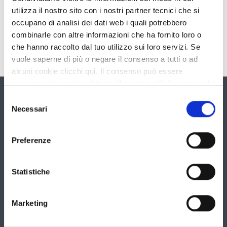
utilizza il nostro sito con i nostri partner tecnici che si
occupano di analisi dei dati web i quali potrebbero
combinarle con altre informazioni che ha fornito loro o
che hanno raccolto dal tuo utilizzo sui loro servizi. Se
vuole saperne di più o negare il consenso a tutti o ad
alcuni cookie clicchi qui. Il consenso può essere
espresso cliccando sul tasto "Accetta tutti". Se non vuole
i cookie di terze parti statistici può negare il consenso sul
Galleria
Selezione
tasto "Rifiuta".
Necessari
del
È
consenso
possibile
navigare
Preferenze
le
slide
utilizzando
Statistiche
i
tasti
freccia
Marketing