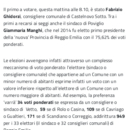
Il primo a votare, questa mattina alle 8.10, è stato
Fabrizio
Ghidorzi
, consigliere comunale di Castelnovo Sotto. Tra i
primi a recarsi ai seggi anche il sindaco di Poviglio
Giammaria Manghi
, che nel 2014 fu eletto primo presidente
della ‘nuova’ Provincia di Reggio Emilia con il 75,62% dei voti
ponderati.
Le elezioni avvengono infatti attraverso un complesso
meccanismo di voto ponderato: l’elettore (sindaco o
consigliere comunale) che appartiene ad un Comune con un
minor numero di abitanti esprime infatti un voto con un
valore inferiore rispetto all’elettore di un Comune con un
numero maggiore di abitanti. Ad esempio, la preferenza
‘varrà’
34 voti ponderati
se espressa da un consigliere o
sindaco di Vetto,
59
se di Rolo o Casina,
109
se di Cavriago
o Gualtieri,
171
se di Scandiano o Correggio, addirittura
949
per i 33 elettori (il sindaco e 32 consiglieri comunali) di