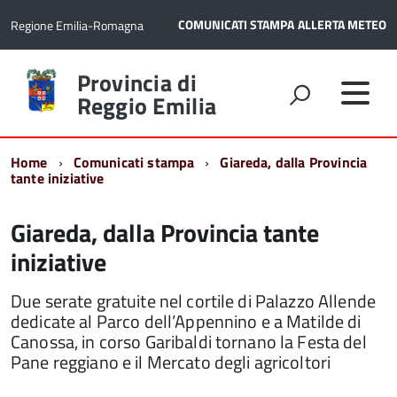
COMUNICATI STAMPA
ALLERTA METEO
Regione Emilia-Romagna
Torna
Provincia di
alla
Reggio Emilia
home
page
Home
Comunicati stampa
Giareda, dalla Provincia
tante iniziative
Giareda, dalla Provincia tante
iniziative
Due serate gratuite nel cortile di Palazzo Allende
dedicate al Parco dell’Appennino e a Matilde di
Canossa, in corso Garibaldi tornano la Festa del
Pane reggiano e il Mercato degli agricoltori