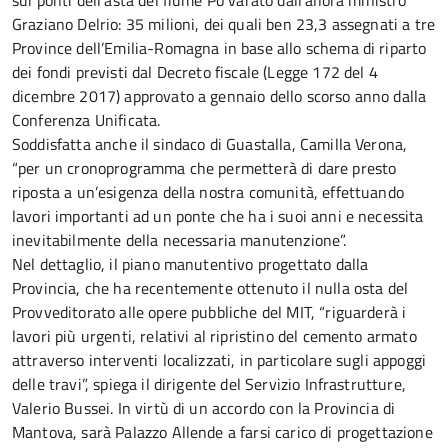
sui ponti dell’asta del fiume Po varato dall’allora ministro
Graziano Delrio: 35 milioni, dei quali ben 23,3 assegnati a tre
Province dell’Emilia-Romagna in base allo schema di riparto
dei fondi previsti dal Decreto fiscale (Legge 172 del 4
dicembre 2017) approvato a gennaio dello scorso anno dalla
Conferenza Unificata.
Soddisfatta anche il sindaco di Guastalla, Camilla Verona,
“per un cronoprogramma che permetterà di dare presto
riposta a un’esigenza della nostra comunità, effettuando
lavori importanti ad un ponte che ha i suoi anni e necessita
inevitabilmente della necessaria manutenzione”.
Nel dettaglio, il piano manutentivo progettato dalla
Provincia, che ha recentemente ottenuto il nulla osta del
Provveditorato alle opere pubbliche del MIT, “riguarderà i
lavori più urgenti, relativi al ripristino del cemento armato
attraverso interventi localizzati, in particolare sugli appoggi
delle travi”, spiega il dirigente del Servizio Infrastrutture,
Valerio Bussei. In virtù di un accordo con la Provincia di
Mantova, sarà Palazzo Allende a farsi carico di progettazione