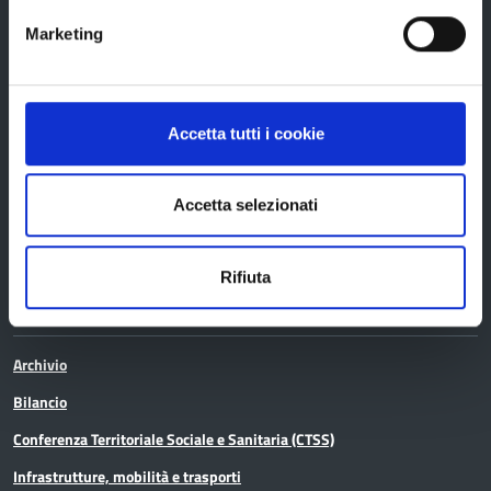
Bandi e avvisi
Marketing
Bandi di gara
Avvisi pubblici
Accetta tutti i cookie
Concorsi e selezioni
In scadenza
Accetta selezionati
Rifiuta
Aree tematiche
Archivio
Bilancio
Conferenza Territoriale Sociale e Sanitaria (CTSS)
Infrastrutture, mobilità e trasporti