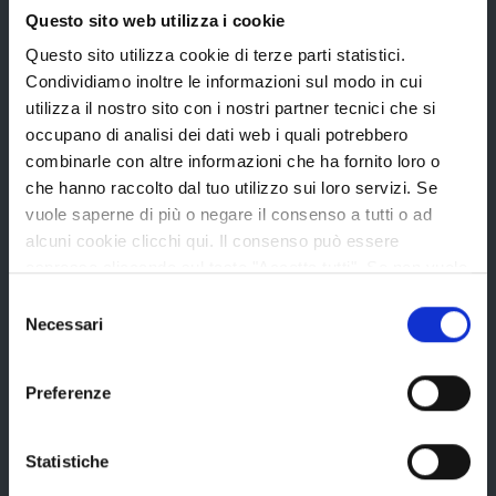
Questo sito web utilizza i cookie
Questo sito utilizza cookie di terze parti statistici.
Condividiamo inoltre le informazioni sul modo in cui
La Provincia
utilizza il nostro sito con i nostri partner tecnici che si
occupano di analisi dei dati web i quali potrebbero
combinarle con altre informazioni che ha fornito loro o
Organi di governo
che hanno raccolto dal tuo utilizzo sui loro servizi. Se
vuole saperne di più o negare il consenso a tutti o ad
Statuto e Regolamenti
alcuni cookie clicchi qui. Il consenso può essere
Amministrazione Trasparente
espresso cliccando sul tasto "Accetta tutti". Se non vuole
i cookie di terze parti statistici può negare il consenso sul
Uffici e orari
Selezione
tasto "Rifiuta".
Necessari
del
Storia della Provincia
consenso
Edifici e Parchi
Preferenze
Elezioni
Statistiche