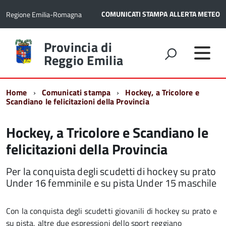
COMUNICATI STAMPA
ALLERTA METEO
Regione Emilia-Romagna
Torna
Provincia di
alla
Reggio Emilia
home
page
Home
Comunicati stampa
Hockey, a Tricolore e
Scandiano le felicitazioni della Provincia
Hockey, a Tricolore e Scandiano le
felicitazioni della Provincia
Per la conquista degli scudetti di hockey su prato
Under 16 femminile e su pista Under 15 maschile
Con la conquista degli scudetti giovanili di hockey su prato e
su pista, altre due espressioni dello sport reggiano