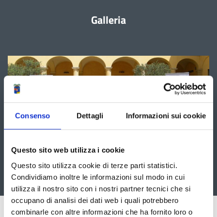
Galleria
È
possibile
navigare
le
slide
utilizzando
i
tasti
freccia
Consenso
Dettagli
Informazioni sui cookie
Questo sito web utilizza i cookie
Questo sito utilizza cookie di terze parti statistici.
Condividiamo inoltre le informazioni sul modo in cui
utilizza il nostro sito con i nostri partner tecnici che si
occupano di analisi dei dati web i quali potrebbero
Pubblicato: 05 Giugno 2017
—
Ultima modifica: 23 Giugno 2020
combinarle con altre informazioni che ha fornito loro o