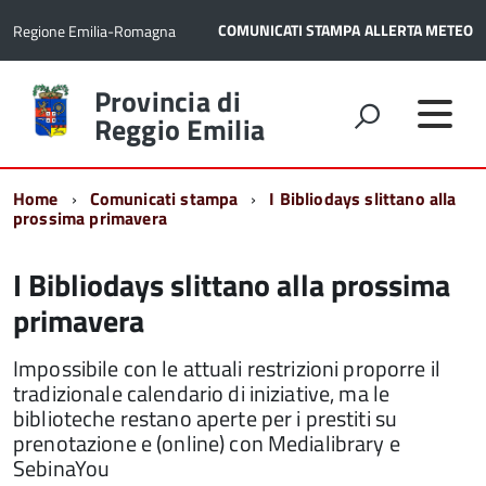
COMUNICATI STAMPA
ALLERTA METEO
Regione Emilia-Romagna
Torna
Provincia di
alla
Reggio Emilia
home
page
Home
Comunicati stampa
I Bibliodays slittano alla
prossima primavera
I Bibliodays slittano alla prossima
primavera
Impossibile con le attuali restrizioni proporre il
tradizionale calendario di iniziative, ma le
biblioteche restano aperte per i prestiti su
prenotazione e (online) con Medialibrary e
SebinaYou