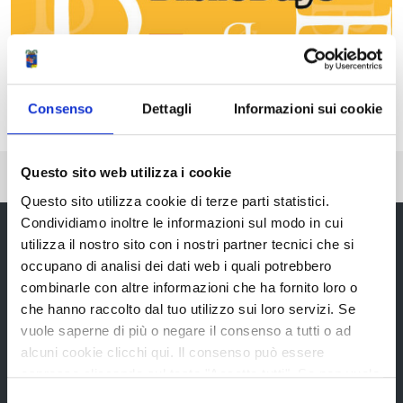
Consenso
Dettagli
Informazioni sui cookie
Questo sito web utilizza i cookie
Pubblicato: 29 Ottobre 2020
—
Ultima modifica: 14 Aprile 2021
Questo sito utilizza cookie di terze parti statistici.
Condividiamo inoltre le informazioni sul modo in cui
utilizza il nostro sito con i nostri partner tecnici che si
occupano di analisi dei dati web i quali potrebbero
Provincia di Reggio Emilia
combinarle con altre informazioni che ha fornito loro o
che hanno raccolto dal tuo utilizzo sui loro servizi. Se
vuole saperne di più o negare il consenso a tutti o ad
alcuni cookie clicchi qui. Il consenso può essere
espresso cliccando sul tasto "Accetta tutti". Se non vuole
La Provincia
i cookie di terze parti statistici può negare il consenso sul
Selezione