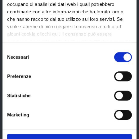
occupano di analisi dei dati web i quali potrebbero
Amministrazione Trasparente
combinarle con altre informazioni che ha fornito loro o
Uffici e orari
che hanno raccolto dal tuo utilizzo sui loro servizi. Se
Storia della Provincia
vuole saperne di più o negare il consenso a tutti o ad
alcuni cookie clicchi qui. Il consenso può essere
Edifici e Parchi
espresso cliccando sul tasto "Accetta tutti". Se non vuole
Elezioni
i cookie di terze parti statistici può negare il consenso sul
Selezione
tasto "Rifiuta".
Necessari
del
consenso
Bandi e avvisi
Preferenze
Bandi di gara
Statistiche
Avvisi pubblici
Marketing
Concorsi e selezioni
In scadenza