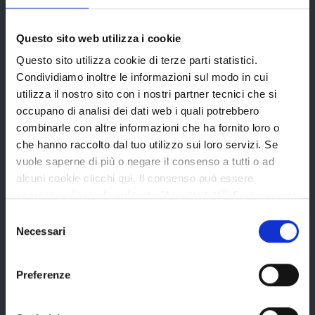
Provincia di Reggio Emilia
Questo sito web utilizza i cookie
Questo sito utilizza cookie di terze parti statistici.
Condividiamo inoltre le informazioni sul modo in cui
utilizza il nostro sito con i nostri partner tecnici che si
occupano di analisi dei dati web i quali potrebbero
La Provincia
combinarle con altre informazioni che ha fornito loro o
che hanno raccolto dal tuo utilizzo sui loro servizi. Se
vuole saperne di più o negare il consenso a tutti o ad
Organi di governo
alcuni cookie clicchi qui. Il consenso può essere
Statuto e Regolamenti
espresso cliccando sul tasto "Accetta tutti". Se non vuole
i cookie di terze parti statistici può negare il consenso sul
Amministrazione Trasparente
Selezione
tasto "Rifiuta".
Necessari
del
Uffici e orari
consenso
Storia della Provincia
Preferenze
Edifici e Parchi
Elezioni