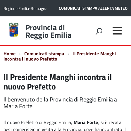
COMUNICATI STAMPA
ALLERTA METEO
Regione Emilia-Romagna
Torna
Provincia di
alla
Reggio Emilia
home
page
Home
Comunicati stampa
Il Presidente Manghi
incontra il nuovo Prefetto
Il Presidente Manghi incontra il
nuovo Prefetto
Il benvenuto della Provincia di Reggio Emilia a
Maria Forte
Il nuovo Prefetto di Reggio Emilia,
Maria Forte
, si è recata
oggi pomeriggio in visita alla Provincia, dove ha incontrato il