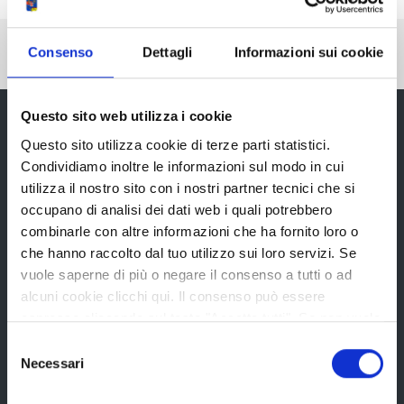
Pubblicato: 19 Dicembre 2014
—
Consenso
Dettagli
Informazioni sui cookie
Ultima modifica: 25 Giugno 2020
Questo sito web utilizza i cookie
Questo sito utilizza cookie di terze parti statistici.
Condividiamo inoltre le informazioni sul modo in cui
Provincia di Reggio Emilia
utilizza il nostro sito con i nostri partner tecnici che si
occupano di analisi dei dati web i quali potrebbero
combinarle con altre informazioni che ha fornito loro o
che hanno raccolto dal tuo utilizzo sui loro servizi. Se
vuole saperne di più o negare il consenso a tutti o ad
La Provincia
alcuni cookie clicchi qui. Il consenso può essere
espresso cliccando sul tasto "Accetta tutti". Se non vuole
i cookie di terze parti statistici può negare il consenso sul
Selezione
Organi di governo
tasto "Rifiuta".
Necessari
del
Statuto e Regolamenti
consenso