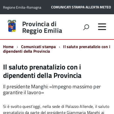
COMUNICATI STAMPA
ALLERTA METEO
Regione Emilia-Romagna
Torna
Provincia di
alla
Reggio Emilia
home
page
Home
Comunicati stampa
Il saluto prenatalizio con i
dipendenti della Provincia
Il saluto prenatalizio con i
dipendenti della Provincia
Il presidente Manghi: «Impegno massimo per
garantire il lavoro»
Si è svolto quest’oggi, nella sede di Palazzo Allende, il saluto
prenatalizio da parte del presidente Giammaria Manghi ai