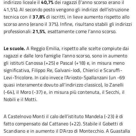
indirizzo liceale il
40,7%
dei ragazzi (l’anno scorso erano il
41,5%). Al secondo posto vengono gli indirizzi dell’istruzione
tecnica con il
37,8%
di iscritti, in lieve aumento rispetto allo
scorso anno (erano il 37%). Infine, risultano stabili gli indirizzi
professionali:
21,5%
, esattamente come l’anno scorso.
Le scuole.
A Reggio Emilia, rispetto alle scelte compiute dai
ragazzi e dalle loro famiglie l’anno scorso, sono in aumento
gli istituti Canossa (+25) e Pascal (+18) e, in misura meno
significativa, Filippo Re, Galvani-Iodi, Chierici e Scaruffi-
Levi-Tricolore. In calo invece l’Ariosto-Spallanzani (un -69
quasi interamente dovuto all’indirizzo classico), lo Zanelli
(-64), il Moro (-37) e, in misura più contenuta, il Secchi, il
Nobili e il Motti.
A Castelnovo Monti il calo dell’istituto Mandela (-23) è di
fatto compensato dal Cattaneo (+22). Stabile il Gobetti di
Scandiano e in aumento il D’Arzo di Montecchio. A Guastalla