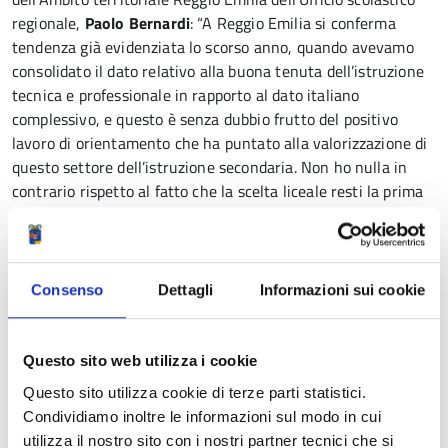
regionale,
Paolo Bernardi
: “A Reggio Emilia si conferma
tendenza già evidenziata lo scorso anno, quando avevamo
consolidato il dato relativo alla buona tenuta dell’istruzione
tecnica e professionale in rapporto al dato italiano
complessivo, e questo è senza dubbio frutto del positivo
lavoro di orientamento che ha puntato alla valorizzazione di
questo settore dell’istruzione secondaria. Non ho nulla in
contrario rispetto al fatto che la scelta liceale resti la prima
opzione delle famiglie, a patto che questo non avvenga in
deroga al giudizio orientativo della scuola media, il che si
traduce, in molti casi, in successivi percorsi scolastici
accidentati, che presuppongono difficoltosi cambi di indirizzo
Consenso
Dettagli
Informazioni sui cookie
in corso d’anno”.
Questo sito web utilizza i cookie
“Venendo al dettaglio dei singoli indirizzi, sul fronte
dell’istruzione liceale si segnala l’ulteriore, ma leggera,
Questo sito utilizza cookie di terze parti statistici.
flessione negativa delle iscrizioni al liceo delle scienze
Condividiamo inoltre le informazioni sul modo in cui
applicate relativamente ai dati dello scorso anno scolastico,
utilizza il nostro sito con i nostri partner tecnici che si