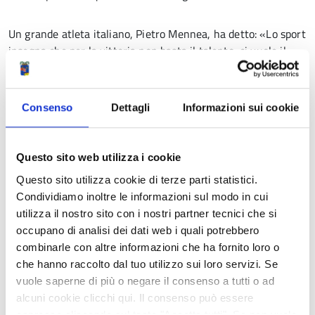
Un grande atleta italiano, Pietro Mennea, ha detto: «Lo sport
insegna che per la vittoria non basta il talento, ci vuole il
lavoro e il sacrificio quotidiano. Nello sport come nella vita».
E’ per questo che lo sport migliora le persone e che le
persone possono poi migliorare il mondo.
Consenso
Dettagli
Informazioni sui cookie
Buoni Giochi Internazionali del Tricolore a tutti!
Questo sito web utilizza i cookie
Questo sito utilizza cookie di terze parti statistici.
Condividiamo inoltre le informazioni sul modo in cui
utilizza il nostro sito con i nostri partner tecnici che si
occupano di analisi dei dati web i quali potrebbero
combinarle con altre informazioni che ha fornito loro o
che hanno raccolto dal tuo utilizzo sui loro servizi. Se
vuole saperne di più o negare il consenso a tutti o ad
alcuni cookie clicchi qui. Il consenso può essere
espresso cliccando sul tasto "Accetta tutti". Se non vuole