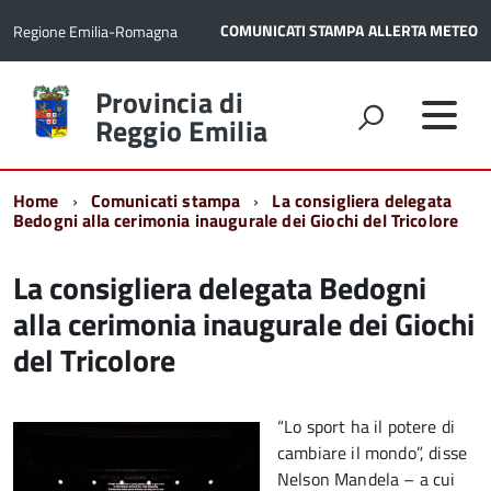
COMUNICATI STAMPA
ALLERTA METEO
Regione Emilia-Romagna
Torna
Provincia di
alla
Reggio Emilia
home
page
Home
Comunicati stampa
La consigliera delegata
Bedogni alla cerimonia inaugurale dei Giochi del Tricolore
La consigliera delegata Bedogni
alla cerimonia inaugurale dei Giochi
del Tricolore
“Lo sport ha il potere di
cambiare il mondo”, disse
Nelson Mandela – a cui