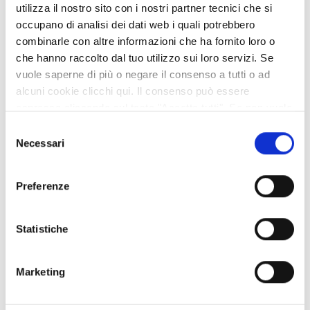
utilizza il nostro sito con i nostri partner tecnici che si
Nicola Gratteri procuratore aggiunto Dda di Reggio Calabria
occupano di analisi dei dati web i quali potrebbero
combinarle con altre informazioni che ha fornito loro o
che hanno raccolto dal tuo utilizzo sui loro servizi. Se
vuole saperne di più o negare il consenso a tutti o ad
alcuni cookie clicchi qui. Il consenso può essere
Ore 11-12.30 Aula magna istituto Galvani-Iodi di Reggio
espresso cliccando sul tasto "Accetta tutti". Se non vuole
Emilia
i cookie di terze parti statistici può negare il consenso sul
Selezione
tasto "Rifiuta".
Necessari
del
QUANDO IL GIOCO NON È PIÙ UN GIOCO
consenso
Preferenze
Dialogo con il pubblico sulla pericolosa diffusione del gioco
fra i giovani
Statistiche
Saluto della dirigente Maria F. Dall’asta
Marketing
Relatori Filippo Arcelloni e EnzoValeri Peruta