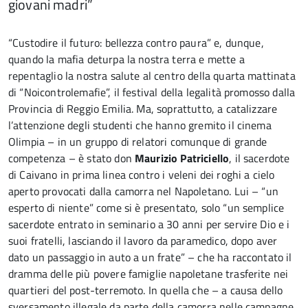
giovani madri”
“Custodire il futuro: bellezza contro paura” e, dunque,
quando la mafia deturpa la nostra terra e mette a
repentaglio la nostra salute al centro della quarta mattinata
di “Noicontrolemafie”, il festival della legalità promosso dalla
Provincia di Reggio Emilia. Ma, soprattutto, a catalizzare
l’attenzione degli studenti che hanno gremito il cinema
Olimpia – in un gruppo di relatori comunque di grande
competenza – è stato don
Maurizio Patriciello
, il sacerdote
di Caivano in prima linea contro i veleni dei roghi a cielo
aperto provocati dalla camorra nel Napoletano. Lui – “un
esperto di niente” come si è presentato, solo “un semplice
sacerdote entrato in seminario a 30 anni per servire Dio e i
suoi fratelli, lasciando il lavoro da paramedico, dopo aver
dato un passaggio in auto a un frate” – che ha raccontato il
dramma delle più povere famiglie napoletane trasferite nei
quartieri del post-terremoto. In quella che – a causa dello
sversamento illegale da parte della camorra nelle campagne