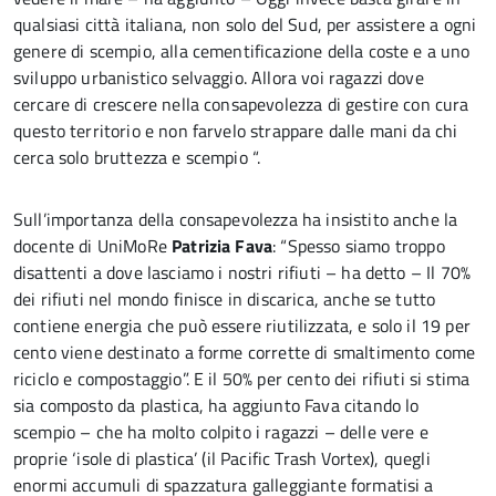
qualsiasi città italiana, non solo del Sud, per assistere a ogni
genere di scempio, alla cementificazione della coste e a uno
sviluppo urbanistico selvaggio. Allora voi ragazzi dove
cercare di crescere nella consapevolezza di gestire con cura
questo territorio e non farvelo strappare dalle mani da chi
cerca solo bruttezza e scempio “.
Sull’importanza della consapevolezza ha insistito anche la
docente di UniMoRe
Patrizia Fava
: “Spesso siamo troppo
disattenti a dove lasciamo i nostri rifiuti – ha detto – Il 70%
dei rifiuti nel mondo finisce in discarica, anche se tutto
contiene energia che può essere riutilizzata, e solo il 19 per
cento viene destinato a forme corrette di smaltimento come
riciclo e compostaggio”. E il 50% per cento dei rifiuti si stima
sia composto da plastica, ha aggiunto Fava citando lo
scempio – che ha molto colpito i ragazzi – delle vere e
proprie ‘isole di plastica’ (il Pacific Trash Vortex), quegli
enormi accumuli di spazzatura galleggiante formatisi a