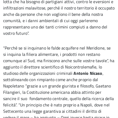
lotta che ha bisogno di partigiani attivi, contro le eversioni e
infiltrazioni malavitose, perché il nostro territorio è occupato
anche da persone che non vogliono il bene della nostra
comunità, e i danni ambientali di cui oggi parleremo
rappresentano uno dei tanti crimini compiuti a danno del
vostro futuro”.
“Perché se si inquinano le falde acquifere nel Meridione, se
si inquina la filiera alimentare, i prodotti non restano
comunque al Sud, ma finiscono anche sulle vostre tavole”, ha
aggiunto il direttore scientifico di Noicontrolemafie, lo
studioso delle organizzazioni criminali
Antonio Nicaso
,
sottolineando con rimpianto come anche proprio dal
Napoletano “grazie a un grande giurista e filosofo, Gaetano
Filangieri, la Costituzione americana abbia attinto per
sancire il suo fondamento centrale, quello della ricerca della
felicità”. “Un principio che è nato proprio a Napoli, dove nel
Settecento una legge garantiva ai cittadini il diritto di
vedere il mare – ha aggiunto – Oggi invece basta girare in