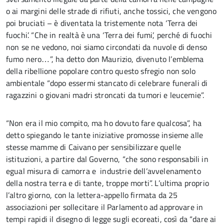
o ai margini delle strade di rifiuti, anche tossici, che vengono
poi bruciati – è diventata la tristemente nota ‘Terra dei
fuochi’. “Che in realtà è una ‘Terra dei fumi’, perché di fuochi
non se ne vedono, noi siamo circondati da nuvole di denso
fumo nero…”, ha detto don Maurizio, divenuto l’emblema
della ribellione popolare contro questo sfregio non solo
ambientale “dopo essermi stancato di celebrare funerali di
ragazzini o giovani madri stroncati da tumori e leucemie”.
“Non era il mio compito, ma ho dovuto fare qualcosa”, ha
detto spiegando le tante iniziative promosse insieme alle
stesse mamme di Caivano per sensibilizzare quelle
istituzioni, a partire dal Governo, “che sono responsabili in
egual misura di camorra e industrie dell’avvelenamento
della nostra terra e di tante, troppe morti”. L’ultima proprio
l’altro giorno, con la lettera-appello firmata da 25
associazioni per sollecitare il Parlamento ad approvare in
tempi rapidi il disegno di legge sugli ecoreati, così da “dare ai