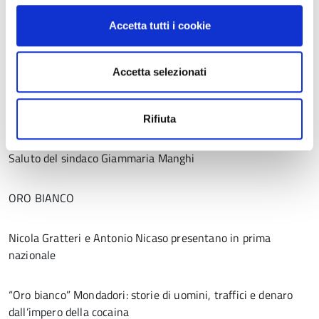
autori de Il Circo delle Illusioni, progetto di prevenzione al
Accetta tutti i cookie
gioco d’azzardo
Accetta selezionati
Ore 21 Centro di volontariato Kaleidos di Poviglio
Rifiuta
Saluto del sindaco Giammaria Manghi
ORO BIANCO
Nicola Gratteri e Antonio Nicaso presentano in prima
nazionale
“Oro bianco” Mondadori: storie di uomini, traffici e denaro
dall’impero della cocaina