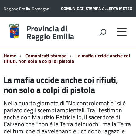
COMUNICATI STAMPA
ALLERTA METEO
Regione Emilia-Romagna
Torna
Provincia di
alla
Reggio Emilia
home
page
Home
Comunicati stampa
La mafia uccide anche coi
rifiuti, non solo a colpi di pistola
La mafia uccide anche coi rifiuti,
non solo a colpi di pistola
Nella quarta giornata di “Noicontrolemafie” si è
parlato degli scempi ambientali. Tra i testimoni
anche don Maurizio Patriciello, il sacerdote di
Caivano che “non è la Terra dei fuochi, ma la Terra
dei fumi che ci avvelenano e uccidono ragazzi e