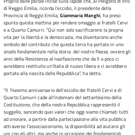
Proprio dalle parole incise sulla lapide che, al Poligono di tiro
di Reggio Emilia, ricorda l’eccidio, il presidente della
Provincia di Reggio Emilia,
Giammaria Manghi
, ha preso
spunto questa mattina per rendere omaggio ai fratelli Cervi
e a Quarto Camurri. “Qui non solo sacrificarono la propria
vita per la libertà e la democrazia, ma diventarono anche
simbolo del contributo che questa terra ha portato in uno
snodo fondamentale nella storia del nostro Paese, ovvero gli
anni della Resistenza al nazifascismo che da lì a poco ci
avrebbero restituito un’Italia di nuovo libera e ci avrebbero
portato alla nascita della Repubblica”, ha detto.
“Il 74esimo anniversario dell’eccidio dei fratelli Cervi e di
Quarto Camurri cade all’indomani del settantesimo della
Costituzione, che della nostra Repubblica rappresentò il
suggello, sancendo quei valori che oggi siamo chiamati tutti
ad onorare, a partire dalla partecipazione alla vita pubblica
attraverso l’associazionismo, la disponibilità ad aiutarsi gli
uni con gli altri, ma anche in occasione dei fondamentali