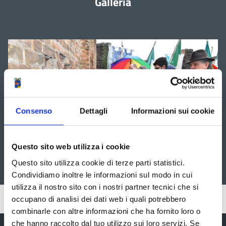
Galleria
È
possibile
navigare
le
slide
utilizzando
i
tasti
freccia
Consenso
Dettagli
Informazioni sui cookie
Questo sito web utilizza i cookie
Questo sito utilizza cookie di terze parti statistici.
Condividiamo inoltre le informazioni sul modo in cui
utilizza il nostro sito con i nostri partner tecnici che si
Pubblicato: 28 Dicembre 2017
occupano di analisi dei dati web i quali potrebbero
combinarle con altre informazioni che ha fornito loro o
che hanno raccolto dal tuo utilizzo sui loro servizi. Se