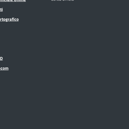
ti
rtografico
ID
recom