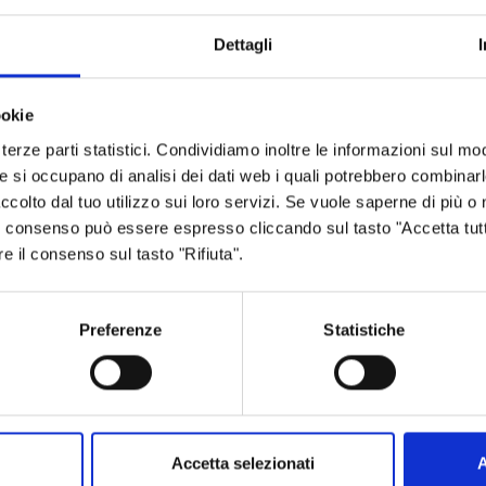
scuola, istituzioni, famiglie, forze
nge la vicepresidente della Provincia
Dettagli
–. Educare alla sicurezza, al rispetto delle
e ragazzi a diventare cittadini più attenti,
ercepiscano la presenza delle istituzioni non
ookie
che come strumenti di accompagnamento,
terze parti statistici. Condividiamo inoltre le informazioni sul modo
he si occupano di analisi dei dati web i quali potrebbero combinar
ccolto dal tuo utilizzo sui loro servizi. Se vuole saperne di più o 
 Il consenso può essere espresso cliccando sul tasto "Accetta tutt
zzi il tema della legalità in modo concreto e
re il consenso sul tasto "Rifiuta".
delega alla Legalità Cecilia Barilli, che ha
 legalità significa parlare di responsabilità,
sapevolezza delle proprie azioni. Farlo
Preferenze
Statistiche
nianze e incontri con chi ogni giorno lavora
comprensibili, più vicini e più reali per le
Accetta selezionati
A