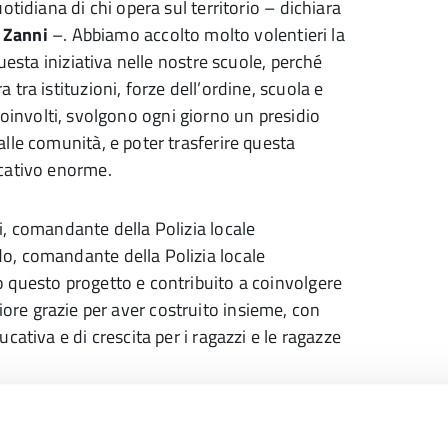
tidiana di chi opera sul territorio – dichiara
 Zanni
–. Abbiamo accolto molto volentieri la
uesta iniziativa nelle nostre scuole, perché
tra istituzioni, forze dell’ordine, scuola e
i coinvolti, svolgono ogni giorno un presidio
lle comunità, e poter trasferire questa
ucativo enorme.
, comandante della Polizia locale
o, comandante della Polizia locale
 questo progetto e contribuito a coinvolgere
teriore grazie per aver costruito insieme, con
ativa e di crescita per i ragazzi e le ragazze
idea di comunità educante che vogliamo