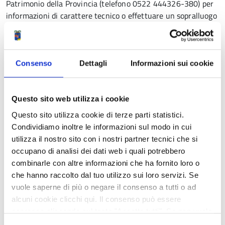
Patrimonio della Provincia (telefono 0522 444326-380) per
informazioni di carattere tecnico o effettuare un sopralluogo
per visionare i lotti. Per le 9 di lunedì 20 giugno è invece
prevista – nella sede centrale di Palazzo Allende – la seduta
pubblica di apertura delle offerte.
Consenso
Dettagli
Informazioni sui cookie
Condividi
Questo sito web utilizza i cookie
Questo sito utilizza cookie di terze parti statistici.
Ingrandisci
Condividiamo inoltre le informazioni sul modo in cui
l'immagine
utilizza il nostro sito con i nostri partner tecnici che si
occupano di analisi dei dati web i quali potrebbero
combinarle con altre informazioni che ha fornito loro o
che hanno raccolto dal tuo utilizzo sui loro servizi. Se
vuole saperne di più o negare il consenso a tutti o ad
alcuni cookie clicchi qui. Il consenso può essere
espresso cliccando sul tasto "Accetta tutti". Se non vuole
i cookie di terze parti statistici può negare il consenso sul