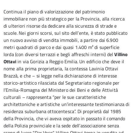
Continua il piano di valorizzazione del patrimonio
immobiliare non più strategico per la Provincia, alla ricerca
di ulteriori risorse da dedicare alla sicurezza di strade e
scuole. Nei giorni scorsi, sul sito dell’ente, è stato pubblicato
un nuovo avviso di vendita immobili, a partire dai 6.900
metri quadrati di parco e dai quasi 1.400 m² di superficie
lorda (con diversi terrazzi e begli affreschi interni) del
Villino
Ottavi
in via Gorizia a Reggio Emilia. Un edificio che deve il
nome alla prima proprietaria, la contessa Lavinia Ottavi
Brazzà, e che – si legge nella dichiarazione di interesse
storico-artistico rilasciata dal Segretariato regionale per
l’Emilia-Romagna del Ministero dei Beni e delle Attività
culturali – rappresenta “per le sue caratteristiche
architettoniche e artistiche un’interessante testimonianza di
residenza suburbana ottocentesca”. Di proprietà dal 1985
della Provincia, che vi aveva ospitato in passato il comando
della Polizia provinciale e la sede dell’associazione senza
scopo di lucro “Dar Voce”, Villino Ottavi torna in vendita ad