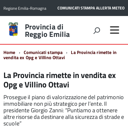
COMUNICATI STAMPA
ALLERTA METEO
Regione Emilia-Romagna
Torna
Provincia di
alla
Reggio Emilia
home
page
Home
Comunicati stampa
La Provincia rimette in
vendita ex Opg e Villino Ottavi
La Provincia rimette in vendita ex
Opg e Villino Ottavi
Prosegue il piano di valorizzazione del patrimonio
immobiliare non più strategico per l’ente. Il
presidente Giorgio Zanni: “Puntiamo a ottenere
altre risorse da destinare alla sicurezza di strade e
scuole”