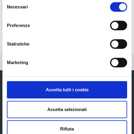
Selezione
tasto "Rifiuta".
Necessari
del
consenso
Preferenze
Statistiche
Pubblicato: 11 Giugno 2022
—
Ultima modifica: 21 Luglio 2022
Marketing
Accetta tutti i cookie
Provincia di Reggio Emilia
Accetta selezionati
Rifiuta