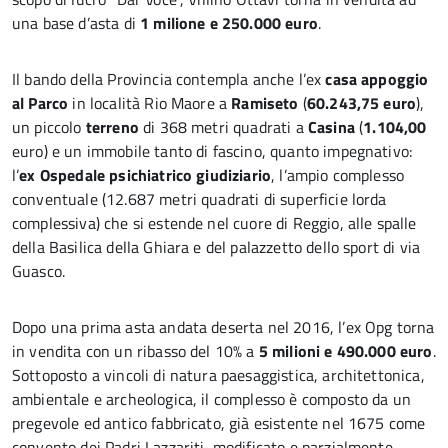
una base d’asta di
1 milione e 250.000 euro
.
Il bando della Provincia contempla anche l’ex
casa appoggio
al Parco
in località Rio Maore a
Ramiseto
(
60.243,75 euro
),
un piccolo
terreno
di 368 metri quadrati a
Casina
(
1.104,00
euro) e un immobile tanto di fascino, quanto impegnativo:
l’
ex Ospedale psichiatrico giudiziario
, l’ampio complesso
conventuale (12.687 metri quadrati di superficie lorda
complessiva) che si estende nel cuore di Reggio, alle spalle
della Basilica della Ghiara e del palazzetto dello sport di via
Guasco.
Dopo una prima asta andata deserta nel 2016, l’ex Opg torna
in vendita con un ribasso del 10% a
5 milioni e 490.000 euro
.
Sottoposto a vincoli di natura paesaggistica, architettonica,
ambientale e archeologica, il complesso è composto da un
pregevole ed antico fabbricato, già esistente nel 1675 come
convento dei Padri Lazzariti, modificato e parzialmente