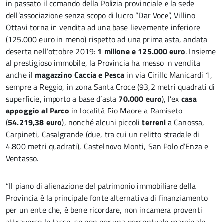
in passato il comando della Polizia provinciale e la sede
dell’associazione senza scopo di lucro “Dar Voce”, Villino
Ottavi torna in vendita ad una base lievemente inferiore
(125.000 euro in meno) rispetto ad una prima asta, andata
deserta nell’ottobre 2019:
1 milione e 125.000 euro
. Insieme
al prestigioso immobile, la Provincia ha messo in vendita
anche il
magazzino Caccia e Pesca
in via Cirillo Manicardi 1,
sempre a Reggio, in zona Santa Croce (93,2 metri quadrati di
superficie, importo a base d’asta
70.000 euro
), l’ex
casa
appoggio al Parco
in località Rio Maore a Ramiseto
(
54.219,38 euro
), nonché alcuni piccoli
terreni
a Canossa,
Carpineti, Casalgrande (due, tra cui un relitto stradale di
4.800 metri quadrati), Castelnovo Monti, San Polo d’Enza e
Ventasso.
“Il piano di alienazione del patrimonio immobiliare della
Provincia è la principale fonte alternativa di finanziamento
per un ente che, è bene ricordare, non incamera proventi
attraverso le tasse, se non per una percentuale marginale