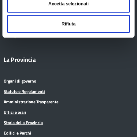
Accetta selezionati
Provincia di Reggio Emilia
Rifiuta
La Provincia
Organi di governo
Statuto e Regolamenti
Amministrazione Trasparente
Uffici e orari
Storia della Provincia
Edifici e Parchi