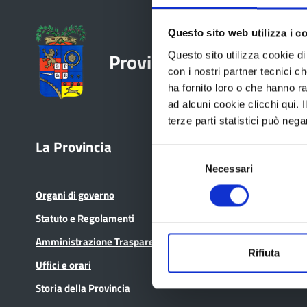
Questo sito web utilizza i c
Provincia di Reggio Emil
Questo sito utilizza cookie di 
con i nostri partner tecnici c
ha fornito loro o che hanno ra
ad alcuni cookie clicchi qui.
terze parti statistici può nega
La Provincia
Bandi e avvisi
Selezione
Necessari
del
consenso
Organi di governo
Bandi di gara
Statuto e Regolamenti
Avvisi pubblici
Amministrazione Trasparente
Concorsi e selezioni
Rifiuta
Uffici e orari
In scadenza
Storia della Provincia