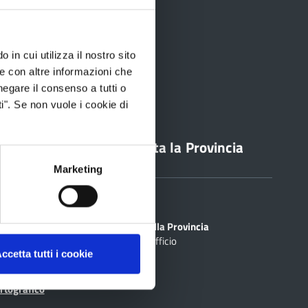
 in cui utilizza il nostro sito
le con altre informazioni che
negare il consenso a tutti o
i". Se non vuole i cookie di
line
Contatta la Provincia
Marketing
Sedi
PEC
Scrivi alla Provincia
Cerca Ufficio
inciale Online
ccetta tutti i cookie
ti
rtografico