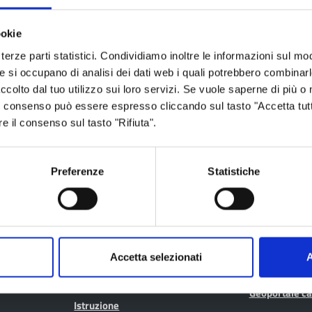
ookie
ia
terze parti statistici. Condividiamo inoltre le informazioni sul modo
he si occupano di analisi dei dati web i quali potrebbero combinar
ccolto dal tuo utilizzo sui loro servizi. Se vuole saperne di più o 
 Il consenso può essere espresso cliccando sul tasto "Accetta tutt
re il consenso sul tasto "Rifiuta".
Aree tematiche
Servizi on
Preferenze
Statistiche
Archivio
Albo fornitori
Bilancio
Albo pretorio
Conferenza Territoriale Sociale e
Consiglio Prov
Sanitaria (CTSS)
Accetta selezionati
A
Consulta gli at
Infrastrutture, mobilità e trasporti
Geoportale ca
Istruzione