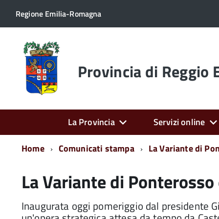
Regione Emilia-Romagna
Torna
alla
home
Provincia di Reggio 
page
La Provincia
Servizi online
Home
Comunicati stampa
La Variante di Po
La Variante di Ponterosso 
Inaugurata oggi pomeriggio dal presidente G
un'opera strategica attesa da tempo da Cast