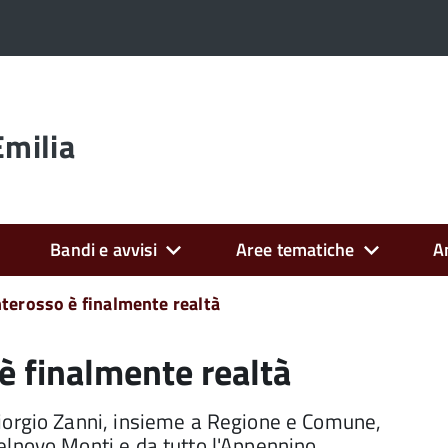
Emilia
Bandi e avvisi
Aree tematiche
A
nterosso è finalmente realtà
è finalmente realtà
iorgio Zanni, insieme a Regione e Comune,
elnovo Monti e da tutto l'Appennino