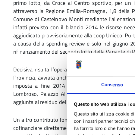
primo lotto, da Croce al Centro sportivo, per un i
attraverso la Regione Emilia-Romagna, 1,8 della P
Comune di Castelnovo Monti mediante l’alienazione
infatti previsto con il bilancio 2014 le risorse nec
aggiudicato provvisoriamente alla coop Unieco. Purt
a causa della spending review e solo nel giugno 20
rifinanziamento del secondo lotto della Variante di 
Decisiva risulta l’operazione di dimissioni del pat
Provincia, avviata anche a seguito della diminuzion
imposta a fine 2014 dalla riforma Delrio. Grazi
Consenso
Lombroso, Palazzo Allende riesce a destinare 1,3 
aggiunta al residuo del precedente stanziamento.
Questo sito web utilizza i c
Questo sito utilizza cookie di 
Un altro contributo fondamentale arriva dalla Regio
con i nostri partner tecnici c
cofinanziare direttamente l’opera per 1 milione, a
ha fornito loro o che hanno ra