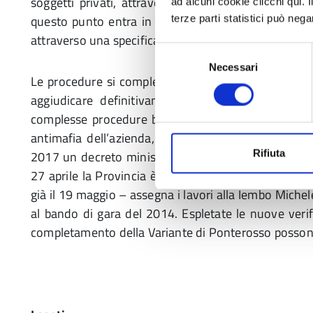
soggetti privati, attraverso un Accordo di progra
ad alcuni cookie clicchi qui.
questo punto entra in campo il Comune di Castelno
terze parti statistici può nega
attraverso una specifica convenzione con un pool di 
Selezione
Necessari
del
Le procedure si completano a fine 2016 e proprio i
consenso
aggiudicare definitivamente l’opera a Unieco. 
complesse procedure burocratiche di verifica dei req
antimafia dell’azienda, anche Unieco viene purtroppo 
Rifiuta
2017 un decreto ministeriale sancisce la liquidazion
27 aprile la Provincia è quindi costretta ad annulla
già il 19 maggio – assegna i lavori alla Iembo Michel
al bando di gara del 2014. Espletate le nuove verifi
completamento della Variante di Ponterosso possono