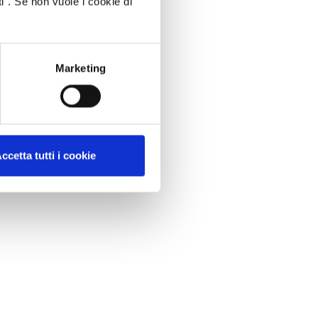
i". Se non vuole i cookie di
Marketing
ccetta tutti i cookie