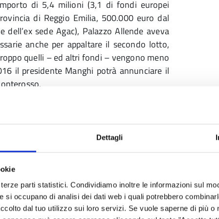
mporto di 5,4 milioni (3,1 di fondi europei
rovincia di Reggio Emilia, 500.000 euro dal
 dell’ex sede Agac), Palazzo Allende aveva
essarie anche per appaltare il secondo lotto,
roppo quelli – ed altri fondi – vengono meno
16 il presidente Manghi potrà annunciare il
Ponterosso.
rimonio immobiliare non più strategico per la
e delle competenze (e del relativo personale)
e alla vendita dei magazzini ex-Car in via
Dettagli
milioni al completamento della Variante, in
ookie
terze parti statistici. Condividiamo inoltre le informazioni sul modo
ne Emilia-Romagna, che si dice disponibile a
he si occupano di analisi dei dati web i quali potrebbero combinar
 fronte di una compartecipazione da parte di
ccolto dal tuo utilizzo sui loro servizi. Se vuole saperne di più o 