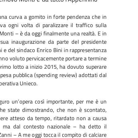
una curva a gomito in forte pendenza che in
va ogni volta di paralizzare il traffico sulla
Monti – è da oggi finalmente una realtà. E in
 sua inaugurazione da parte del presidente
 e del sindaco Enrico Bini in rappresentanza
anno voluto pervicacemente portare a termine
primo lotto a inizio 2015, ha dovuto superare
spesa pubblica (spending review) adottati dal
perativa Unieco.
auguro un’opera così importante, per me è un
 che state dimostrando, che non è scontato,
iere atteso da tempo, ritardato non a causa
li, ma dal contesto nazionale – ha detto il
Zanni – A me oggi tocca il compito di calciare