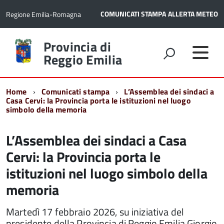
COMUNICATI STAMPA
ALLERTA METEO
Regione Emilia-Romagna
Torna
Provincia di
alla
Reggio Emilia
home
page
Home
Comunicati stampa
L’Assemblea dei sindaci a
Casa Cervi: la Provincia porta le istituzioni nel luogo
simbolo della memoria
L’Assemblea dei sindaci a Casa
Cervi: la Provincia porta le
istituzioni nel luogo simbolo della
memoria
Martedì 17 febbraio 2026, su iniziativa del
presidente della Provincia di Reggio Emilia Giorgio