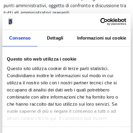
punti amministrativi, oggetto di confronto e discussione tra
tutti gli amministratori presenti.
«Si rafforza così il rapporto fra l’Istituto e il territorio – ha
concluso Zanni – in un dialogo sempre più stretto con i
Consenso
Dettagli
Informazioni sui cookie
Comuni e con le istituzioni locali».
Questo sito web utilizza i cookie
Questo sito utilizza cookie di terze parti statistici.
Condividiamo inoltre le informazioni sul modo in cui
utilizza il nostro sito con i nostri partner tecnici che si
occupano di analisi dei dati web i quali potrebbero
combinarle con altre informazioni che ha fornito loro o
che hanno raccolto dal tuo utilizzo sui loro servizi. Se
vuole saperne di più o negare il consenso a tutti o ad
alcuni cookie clicchi qui. Il consenso può essere
espresso cliccando sul tasto "Accetta tutti". Se non vuole
i cookie di terze parti statistici può negare il consenso sul